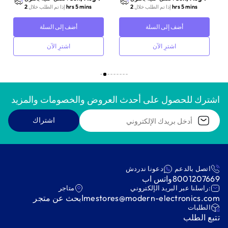
2 hrs 5 mins
2 hrs 5 mins
إذا تم الطلب خلال
إذا تم الطلب خلال
أضف إلى السلة
أضف إلى السلة
اشترِ الآن
اشترِ الآن
اشترك للحصول على أحدث العروض والخصومات والمزيد
اشتراك
اتصل بالدعم
دعونا ندردش
8001207669
واتس اب
:راسلنا عبر البريد الإلكتروني
متاجر
mestores@modern-electronics.com
ابحث عن متجر
‫الطلبات‬
‫تتبع الطلب‬