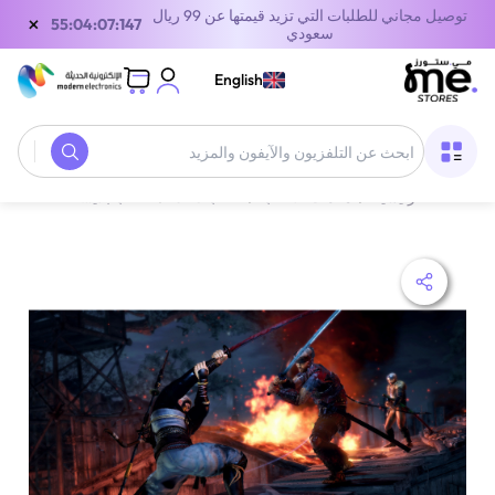
توصيل مجاني للطلبات التي تزيد قيمتها عن 99 ريال
×
54:04:07:147
سعودي
English
الصفحة الرئيسية
/
معدات الألعاب
/
ألعاب CDS
/
ألعاب بلايستيشن 5
/
بل