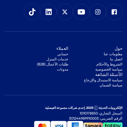
‫حول‬
‫العملاء‬
معلومات عنا
‫حسابي‬
اتصل بنا
‫خدمات المنزل‬
‫الشروط والأحكام‬
‫طلبات الأعمال (B2B)‬
‫سياسة الخصوصية‬
مدونات
‫الأسئلة الشائعة‬
‫سياسة الاستبدال والإرجاع‬
‫سياسة الضمان‬
الإلكترونيات الحديثة
2025. إحدى شركات مجموعة الفيصلية
السجل التجاري: 1010178850
الرقم الضريبي: 301244989910003