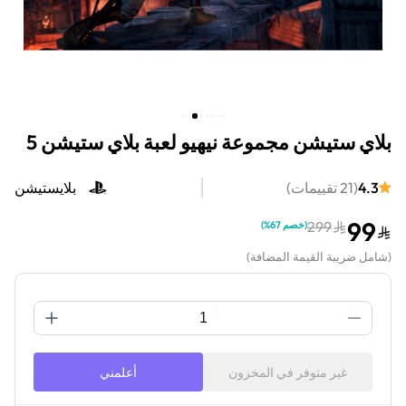
بلاي ستيشن مجموعة نيهيو لعبة بلاي ستيشن 5
4.3
(
21
تقييمات
)
بلايستيشن
99
299
(
خصم 67%
)
(
شامل ضريبة القيمة المضافة
)
غير متوفر في المخزون
أعلمني