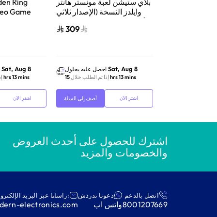
بلاي ستيشن لعبة مونستر هانتر
den Ring
وايلدز النسخة (الإصدار ثلاثي
deo Game
الأبعاد المتحرك) بلاي ستيشن 5
309
299
Sat, Aug 8
Sat, Aug 8
احصل عليه بحلول
احصل عليه بحلول
إذا تم الطلب خلال
15 hrs 13 mins
إذا تم الطلب خلال
15 hrs 13 mins
إذ
أضف إلى السلة
أضف إلى السلة
اشترِ الآن
اشترِ الآن
اشترك للحصول على أحدث العروض
والخصومات والمزيد
اتصل بالدعم
دعونا ندردش
:راسلنا عبر البريد الإلكترو
8001207669
واتس اب
ern-electronics.com