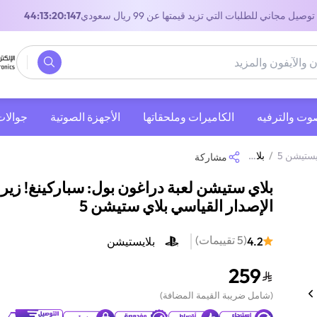
توصيل مجاني للطلبات التي تزيد قيمتها عن 99 ريال سعودي
43:13:20:147
صوت والترفيه
‫الكاميرات وملحقاتها‬
الأجهزة الصوتية
جوالات
يستيشن 5
/
بلاي ستيشن لعبة دراغون بول: سباركينغ! زيرو الإصدار القياسي بلاي ستيشن 5
مشاركة
بلاي ستيشن لعبة دراغون بول: سباركينغ! زير
الإصدار القياسي بلاي ستيشن 5
(
5
تقييمات
)
4.2
بلايستيشن
259
(
شامل ضريبة القيمة المضافة
)