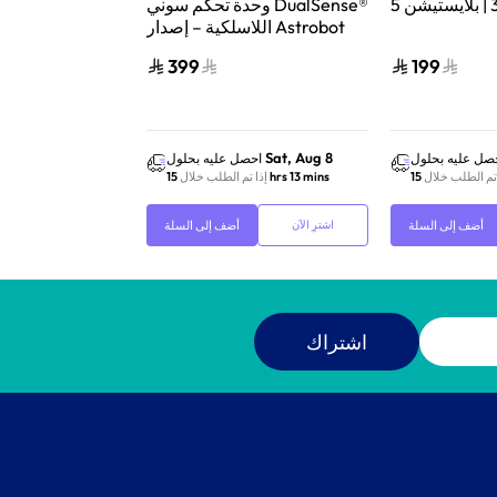
وحدة تحكم سوني DualSense®
اللاسلكية – إصدار Astrobot
الإصدار الذهب
Joyful المحدود V2
399
199
Sat, Aug 8
Sat, Aug 8
صل عليه بحلول
احصل عليه بحلول
احص
 تم الطلب خلال
15 hrs 13 mins
إذا تم الطلب خلال
15 hrs 13 mins
إذا ت
أضف إلى السلة
أضف إلى السلة
اشترِ الآن
اشترِ الآن
اشتراك