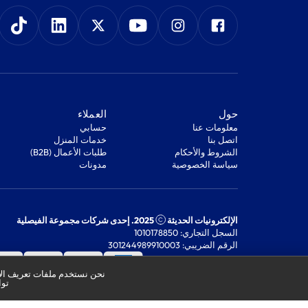
‫حول‬
‫العملاء‬
معلومات عنا
‫حسابي‬
اتصل بنا
‫خدمات المنزل‬
‫الشروط والأحكام‬
‫طلبات الأعمال (B2B)‬
‫سياسة الخصوصية‬
مدونات
الإلكترونيات الحديثة
2025. إحدى شركات مجموعة الفيصلية
السجل التجاري: 1010178850
الرقم الضريبي: 301244989910003
نحن نستخدم ملفات تعريف الار
توا