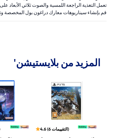
تعمل التغذية الراجعة اللمسية والصوت ثلاثي الأبعاد على
قم بإنشاء سيناريوهات معارك دراغون بول المخصصة وتمت
المزيد من بلايستيشن'
التقييمات
49
(
4.7
)
التقييمات
6
(
4.6
)