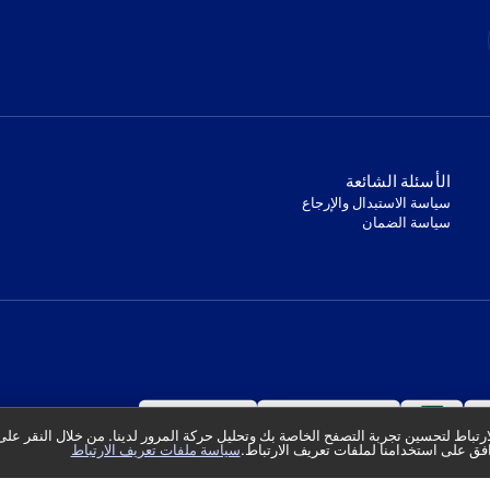
‫الأسئلة الشائعة‬
‫سياسة الاستبدال والإرجاع‬
‫سياسة الضمان‬
تباط لتحسين تجربة التصفح الخاصة بك وتحليل حركة المرور لدينا. من خلال النقر على
فق على استخدامنا لملفات تعريف الارتباط.
سياسة ملفات تعريف الارتباط