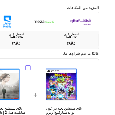
المزيد من المكافآت
احصل على
احصل على
12
نقاط
226
نقاط
)
7
(
)
3
(
غالبًا ما يتم شراؤها معًا
+
بلاي ستيشن لعبة دراغون
بلاي ستيشن لعبة
بول: سباركينغ! زيرو
سايلنت ه