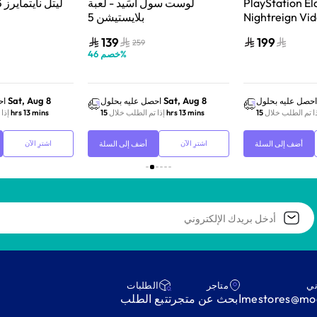
PlayStation El
لوست سول أسَيد - لعبة
ليتل نايتمايرز 3 | بلايستيشن 5
Nightreign Vi
بلايستيشن 5
Playstation 5
139
199
259
%
خصم
46
Sat, Aug 8
Sat, Aug 8
احصل عليه بحلول
احصل عليه بحلول
اح
ا تم الطلب خلال
15 hrs 13 mins
إذا تم الطلب خلال
15 hrs 13 mins
إذا
أضف إلى السلة
أضف إلى السلة
اشترِ الآن
اشترِ الآن
ني
متاجر
‫الطلبات‬
mestores@mod
ابحث عن متجر
‫تتبع الطلب‬