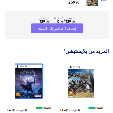
259
1 عنصر
0 إضافات
الإجمالي
=
+
139
0
139
إضافة 1 عناصر إلى السلة
المزيد من بلايستيشن'
)
التقييمات
6
(
4.6
)
التقييمات
6
(
4.1