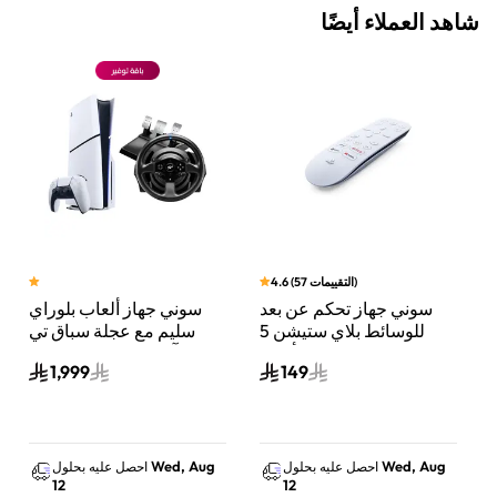
شاهد العملاء أيضًا
)
التقييمات
57
(
4.6
سوني جهاز تحكم عن بعد
سوني جهاز ألعاب بلوراي
للوسائط بلاي ستيشن 5
سليم مع عجلة سباق تي
أبيض
300 آر إس جي تي إيديشن
1,999
149
من ثراست ماستر لون
أبيض/أسود لبلايستيشن 5
Wed, Aug
Wed, Aug
احصل عليه بحلول
احصل عليه بحلول
12
12