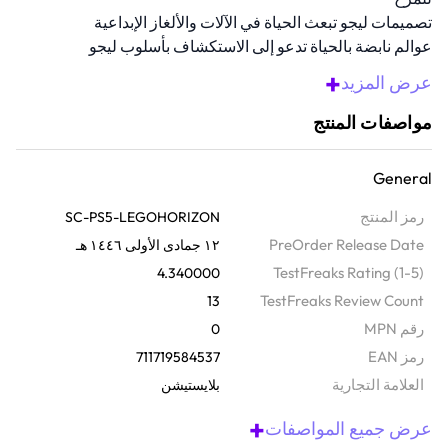
تصميمات ليجو تبعث الحياة في الآلات والألغاز الإبداعية
عوالم نابضة بالحياة تدعو إلى الاستكشاف بأسلوب ليجو
الحقيقي
+
عرض المزيد
أدوات مثيرة وباور أبس تزيد من زخم القتال سريع الوتيرة
متوافقة مع بلاي ستيشن 5
مواصفات المنتج
General
رمز المنتج
SC-PS5-LEGOHORIZON
PreOrder Release Date
١٢ جمادى الأولى ١٤٤٦ هـ
TestFreaks Rating (1-5)
4.340000
TestFreaks Review Count
13
رقم MPN
0
رمز EAN
711719584537
‫العلامة التجارية
بلايستيشن
+
عرض جميع المواصفات