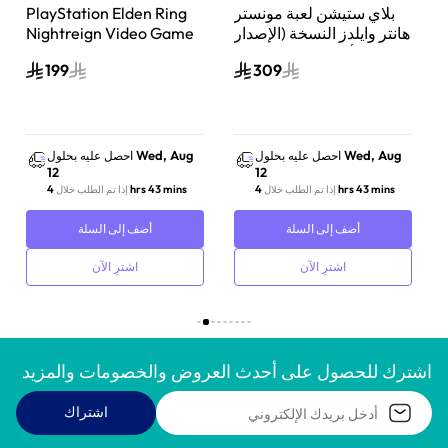
ن
بلاي ستيشن لعبة مونستر
PlayStation Elden Ring
هانتر وايلدز النسخة (الإصدار
Nightreign Video Game
ثلاثي الأبعاد المتحرك) بلاي
Playstation 5
199
309
ستيشن 5
Wed, Aug
Wed, Aug
احصل عليه بحلول
احصل عليه بحلول
12
12
4 hrs 43 mins
4 hrs 43 mins
إذا تم الطلب خلال
إذا تم الطلب خلال
أضف إلى السلة
أضف إلى السلة
اشترِ الآن
اشترِ الآن
اشترك للحصول على أحدث العروض والخصومات والمزيد
اشتراك