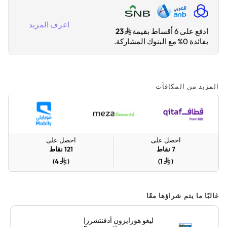
اعرف المزيد
ادفع على 6 أقساط بقيمة
23
بفائدة 0% مع البنوك المشاركة.
المزيد من المكافآت
احصل على
احصل على
7
نقاط
121
نقاط
)
4
(
)
1
(
غالبًا ما يتم شراؤها معًا
ليغو هورايزون أدفنتشرز|