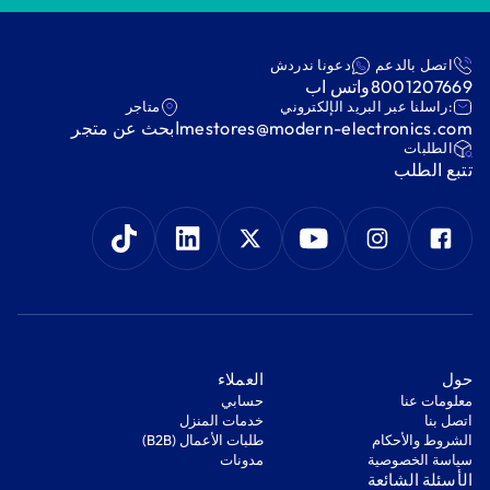
اتصل بالدعم
دعونا ندردش
8001207669
واتس اب
:راسلنا عبر البريد الإلكتروني
متاجر
mestores@modern-electronics.com
ابحث عن متجر
‫الطلبات‬
‫تتبع الطلب‬
‫حول‬
‫العملاء‬
معلومات عنا
‫حسابي‬
اتصل بنا
‫خدمات المنزل‬
‫الشروط والأحكام‬
‫طلبات الأعمال (B2B)‬
‫سياسة الخصوصية‬
مدونات
‫الأسئلة الشائعة‬