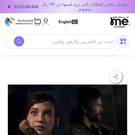
توصيل مجاني للطلبات التي تزيد قيمتها عن 99 ريال
×
21:21:00:148
سعودي
English
الصفحة الرئيسية
/
معدات الألعاب
/
ألعاب CDS
/
ألعاب بلايستيشن 5
/
لعب