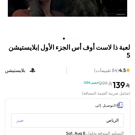
لعبة ذا لاست أوف أس الجزء الأول |بلايستيشن
5
4.5
(
84
تقييمات
)
بلايستيشن
139
299
(
خصم 54%
)
(
شامل ضريبة القيمة المضافة
)
التوصيل إلى
الرياض
تغيير
التسليم المتوقع بحلول:
Sat, Aug 8