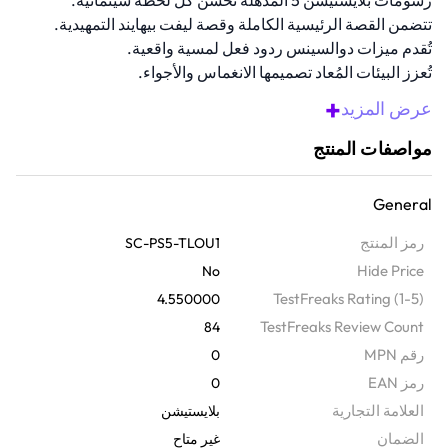
رسومات بلايستيشن 5 المذهلة تُحسّن كل لحظة سينمائية.
تتضمن القصة الرئيسية الكاملة وقصة ليفت بيهايند التمهيدية.
تُقدم ميزات دوالسينس ردود فعل لمسية واقعية.
تُعزز البيئات المُعاد تصميمها الانغماس والأجواء.
مثالية للاعبين الجدد والمعجبين العائدين.
+
عرض المزيد
مواصفات المنتج
General
رمز المنتج
SC-PS5-TLOU1
Hide Price
No
TestFreaks Rating (1-5)
4.550000
TestFreaks Review Count
84
رقم MPN
0
رمز EAN
0
‫العلامة التجارية
بلايستيشن
الضمان‬
غير متاح