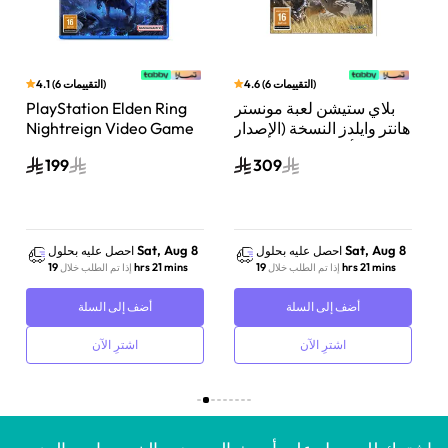
)
التقييمات
6
(
4.6
)
التقييمات
6
(
4.1
ن
بلاي ستيشن لعبة مونستر
PlayStation Elden Ring
هانتر وايلدز النسخة (الإصدار
Nightreign Video Game
ثلاثي الأبعاد المتحرك) بلاي
Playstation 5
199
309
ستيشن 5
Sat, Aug 8
Sat, Aug 8
احصل عليه بحلول
احصل عليه بحلول
19 hrs 21 mins
19 hrs 21 mins
إذا تم الطلب خلال
إذا تم الطلب خلال
أضف إلى السلة
أضف إلى السلة
اشترِ الآن
اشترِ الآن