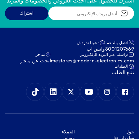
اشترك للحصول على أحدث العروض والخصومات والمزيد
اشتراك
اتصل بالدعم
دعونا ندردش
8001207669
واتس اب
:راسلنا عبر البريد الإلكتروني
متاجر
mestores@modern-electronics.com
ابحث عن متجر
‫الطلبات‬
‫تتبع الطلب‬
‫حول‬
‫العملاء‬
معلومات عنا
‫حسابي‬