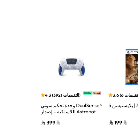
تقييمات
6
(
3.6
)
التقييمات
3921
(
4.3
وحدة تحكم سوني DualSense®
اللاسلكية – إصدار Astrobot
الإصدار الذهب
Joyful المحدود V2
399
199