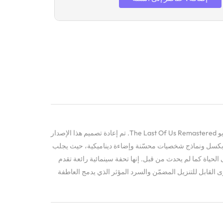
أدخل إلى عالم ما بعد الوباء مع لعبة الفيديو The Last Of Us Remastered. تم إعادة تصميم هذا الإصدار
هاز PS4 مع مرئيات مذهلة بدقة 1080 بكسل ونماذج شخصيات محسّنة وإضاءة ديناميكية، حيث يجلب
 الحياة كما لم يحدث من قبل. إنها تحفة سينمائية رائعة تقدم
القابل للتنزيل المضمّن والسرد المؤثر الذي يدمج العاطفة