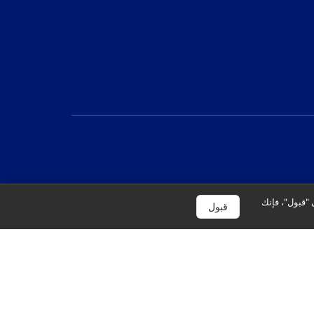
 "قبول"، فإنك
قبول