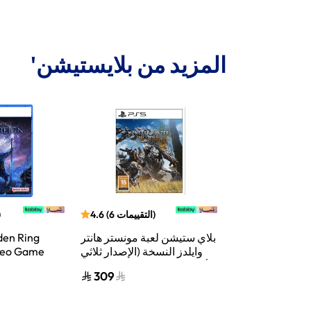
المزيد من بلايستيشن'
التقييمات
49
(
4.7
)
التقييمات
6
(
4.6
)
بلاي ستيشن لعبة مونستر هانتر
den Ring
وايلدز النسخة (الإصدار ثلاثي
deo Game
الأبعاد المتحرك) بلاي ستيشن 5
309
299