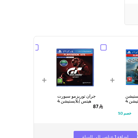
+
+
يستيشن
جران توريزمو سبورت
جران 
يشن 4
هيتس |بلايستيشن 4
القياسي | بلايستي
87
99
259
خصم 0%
إضافة 1 عناصر إلى السلة