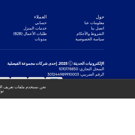
‫حول‬
‫العملاء‬
معلومات عنا
‫حسابي‬
اتصل بنا
‫خدمات المنزل‬
‫الشروط والأحكام‬
‫طلبات الأعمال (B2B)‬
‫سياسة الخصوصية‬
مدونات
الإلكترونيات الحديثة
2025. إحدى شركات مجموعة الفيصلية
السجل التجاري: 1010178850
الرقم الضريبي: 301244989910003
نحن نستخدم ملفات تعريف الار
توا