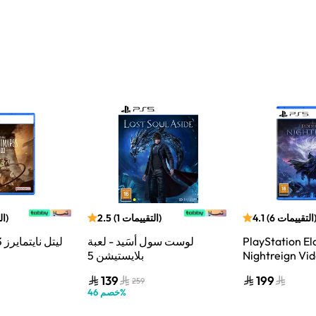
التقييمات
6
(
4.1
)
التقييمات
1
(
2.5
)
ال
PlayStation El
لوست سول أسَيد - لعبة
ليتل نايتمايرز 3 | بلايستيشن 5
Nightreign Vi
بلايستيشن 5
Playstation 5
139
199
259
%
خصم
46