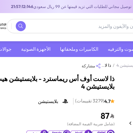
توصيل مجاني للطلبات التي تزيد قيمتها عن 99 ريال سعودي
21:57:12:146
صوت والترفيه
‫الكاميرات وملحقاتها‬
الأجهزة الصوتية
جوالات
يستيشن 4
/
ذا لاست أوف أس ريماسترد - بلايستيشن هيت | بلايستيشن 4
مشاركة
ذا لاست أوف أس ريماسترد - بلايستيشن هيت
بلايستيشن 4
(
3279
تقييمات
)
4.7
بلايستيشن
87
(
شامل ضريبة القيمة المضافة
)