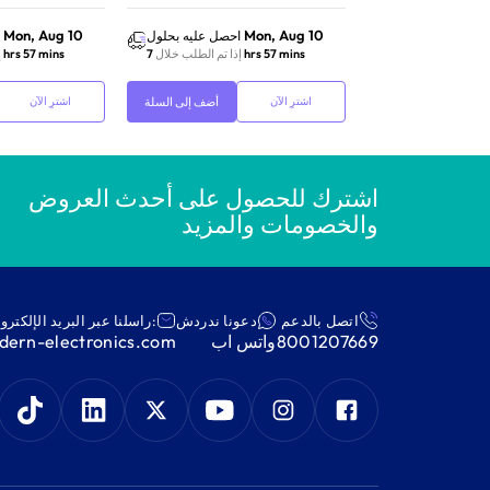
Mon, Aug 10
Mon, Aug 10
احصل عليه بحلول
احصل عليه بحلول
7
إذا تم الطلب خلال
7 hrs 57 mins
إذا تم الطلب خلال
7 hrs 57 mins
إ
أضف إلى السلة
أضف إلى السلة
اشترِ الآن
اشترِ الآن
اشترك للحصول على أحدث العروض
والخصومات والمزيد
اتصل بالدعم
دعونا ندردش
:راسلنا عبر البريد الإلكترو
8001207669
واتس اب
ern-electronics.com