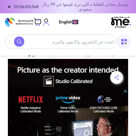
توصيل مجاني للطلبات التي تزيد قيمتها عن 99 ريال
×
01:56:03:148
سعودي
English
الصفحة الرئيسية
/
تلفزيونات بحجم 55 - 65 بوصة
/
سوني BRAVIA 8 K-65XR80 تلفزيون ذكي 65 بوصة OLED بدقة 4K مع HDR ونظام Google TV