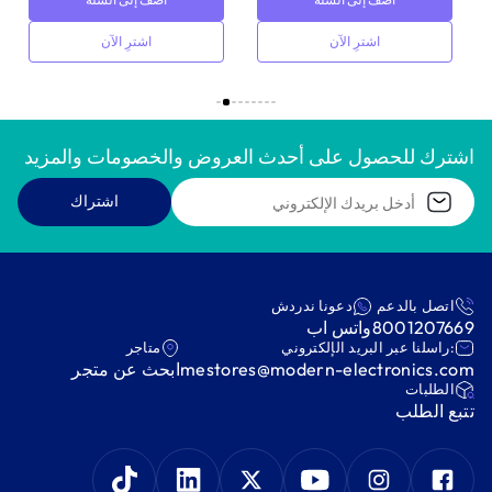
اشترِ الآن
اشترِ الآن
اشترك للحصول على أحدث العروض والخصومات والمزيد
اشتراك
اتصل بالدعم
دعونا ندردش
8001207669
واتس اب
:راسلنا عبر البريد الإلكتروني
متاجر
mestores@modern-electronics.com
ابحث عن متجر
‫الطلبات‬
‫تتبع الطلب‬