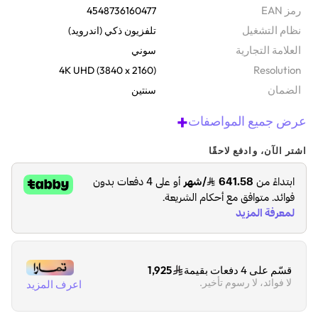
رمز EAN
4548736160477
نظام التشغيل
تلفزيون ذكي (اندرويد)
‫العلامة التجارية
سوني
Resolution
4K UHD (3840 x 2160)
الضمان‬
سنتين
+
عرض جميع المواصفات
اشتر الآن، وادفع لاحقًا
قسّم على 4 دفعات بقيمة
1,925
لا فوائد، لا رسوم تأخير.
اعرف المزيد