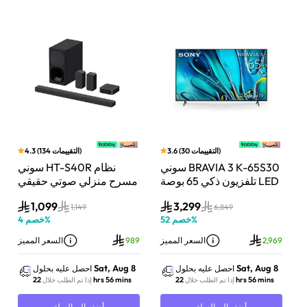
)
التقييمات
30
(
3.6
)
التقييمات
134
(
4.3
بار
سوني BRAVIA 3 K-65S30
سوني HT-S40R نظام
اط،
تلفزيون ذكي 65 بوصة LED
مسرح منزلي صوتي حقيقي
Do
بدقة 4K مع Dolby Vision
5.1 قناة مع تقنية دولبي
1,099
3,299
وت
ونظام Google TV
أسود
1,149
6,849
%
خصم
52
%
خصم
4
ز
2,969
السعر المميز
989
السعر المميز
Sat, Aug 8
Sat, Aug 8
احصل عليه بحلول
احصل عليه بحلول
22 hrs 56 mins
22 hrs 56 mins
إذا تم الطلب خلال
إذا تم الطلب خلال
أضف إلى السلة
أضف إلى السلة