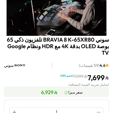
سوني BRAVIA 8 K-65XR80 تلفزيون ذكي 65
بوصة OLED بدقة 4K مع HDR ونظام Google
TV
4.6
(
59
تقييمات
)
سوني
7,699
17,199
(
خصم 55%
)
(
شامل ضريبة القيمة المضافة
)
6,929
سعر ميزا