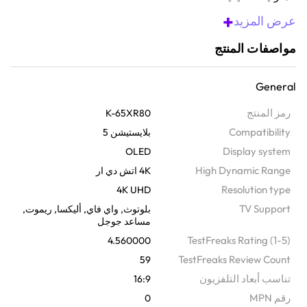
تصميم متناسق نحيف وأنيق - لوح واحد رفيع - التصميم نحيف
+
عرض المزيد
وأنيق، يزين أي غرفة
ألوان سوداء نقية لتباين ملحوظ، تتحكم اكس ار اوليد
مواصفات المنتج
كونتراست برو بدقة في الضوء للحصول على صور سوداء نقية
أكثر إشراقًا
General
صوت سينمائي من الشاشة، يهتز صوت السطح الصوتي +
ويحول كل جزء من الشاشة إلى مكبر صوت قوي.
رمز المنتج
K-65XR80
تم تجهيز كريتورز فيجن برافيا بأوضاع معايرة الاستوديو لإعادة
Compatibility
بلايستيشن 5
إنتاج الصورة وجودة الصوت كما هو مقصود من قبل المبدعين
Display system
OLED
High Dynamic Range
4K اتش دي ار
Resolution type
4K UHD
TV Support
بلوتوث
واي فاي
أليكسا
ريموت
مساعد جوجل
TestFreaks Rating (1-5)
4.560000
TestFreaks Review Count
59
تناسب أبعاد التلفزيون
16:9
رقم MPN
0