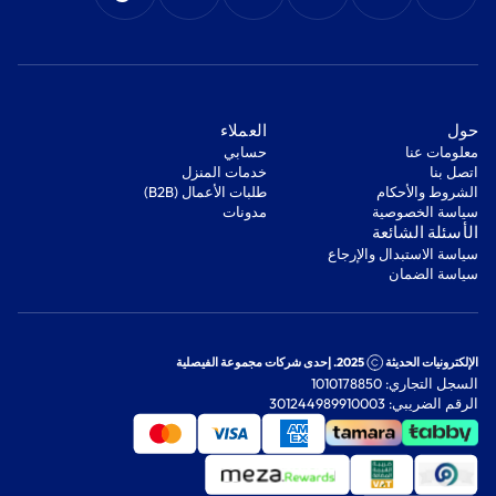
‫حول‬
‫العملاء‬
معلومات عنا
‫حسابي‬
اتصل بنا
‫خدمات المنزل‬
‫الشروط والأحكام‬
‫طلبات الأعمال (B2B)‬
‫سياسة الخصوصية‬
مدونات
‫الأسئلة الشائعة‬
‫سياسة الاستبدال والإرجاع‬
‫سياسة الضمان‬
الإلكترونيات الحديثة
2025. إحدى شركات مجموعة الفيصلية
السجل التجاري: 1010178850
الرقم الضريبي: 301244989910003