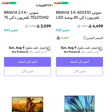
5
(
1
التقييمات
)
سوني BRAVIA 3 K-85S31D
سوني BRAVIA 2 II K-
تلفزيون ذكي 85 بوصة LED
75S21DM2 تلفزيون ذكي 75
بدقة 4K مع Dolby Vision
بوصة LED بدقة 4K مع HDR
3,099
4,499
5,599
9,299
ونظام Google TV
ونظام Google TV
خصم
52
%
خصم
45
%
السعر المميز
4,499
Sun, Aug 9
Sun, Aug 9
احصل عليه بحلول
احصل عليه بحلول
12 hrs 11 mins
12 hrs 11 mins
إذا تم الطلب خلال
إذا تم الطلب خلال
أضف إلى السلة
أضف إلى السلة
اشترِ الآن
اشترِ الآن