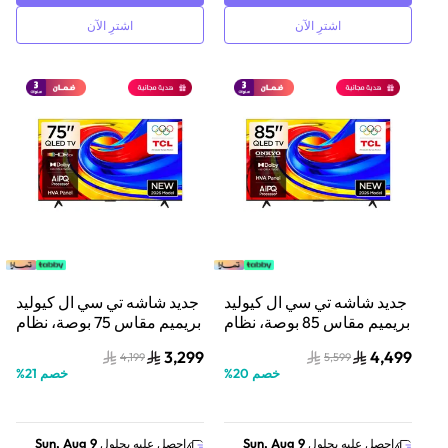
اشترِ الآن
اشترِ الآن
جديد شاشه تي سي ال كيوليد
جديد شاشه تي سي ال كيوليد
بريميم مقاس 85 بوصة، نظام
بريميم مقاس 75 بوصة، نظام
صوتي عالي الدقة ONKYO
صوتي عالي الدقة ONKYO
3,299
4,499
4,199
5,599
2.0، تصميم نحيف ومتكامل،
2.0، تصميم نحيف ومتكامل،
خصم
20
%
خصم
21
%
معالج AiPQ، لوحة HVA،
معالج AiPQ، لوحة HVA،
تقنية TCL AI، تقنية أوتموس
تقنية TCL AI، تقنية أتومس
ودولبي | موديل 2026
ودولبي | موديل 2026
Sun, Aug 9
Sun, Aug 9
احصل عليه بحلول
احصل عليه بحلول