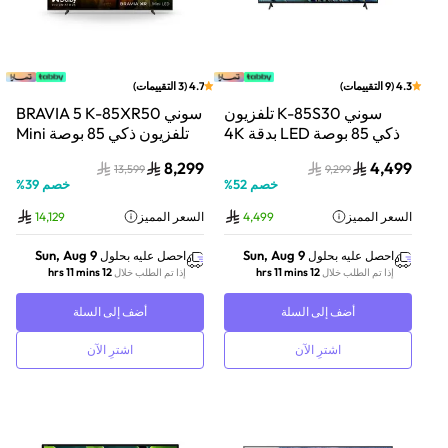
4.3
(
9
التقييمات
)
4.7
(
3
التقييمات
)
سوني K-85S30 تلفزيون
سوني BRAVIA 5 K-85XR50
ذكي 85 بوصة LED بدقة 4K
تلفزيون ذكي 85 بوصة Mini
مع معالجة صور ذكية ونظام
LED بدقة 4K مع HDR ونظام
8,299
4,499
13,599
9,299
Google TV
Google TV
خصم
52
%
خصم
39
%
السعر المميز
4,499
السعر المميز
14,129
Sun, Aug 9
Sun, Aug 9
احصل عليه بحلول
احصل عليه بحلول
12 hrs 11 mins
12 hrs 11 mins
إذا تم الطلب خلال
إذا تم الطلب خلال
أضف إلى السلة
أضف إلى السلة
اشترِ الآن
اشترِ الآن