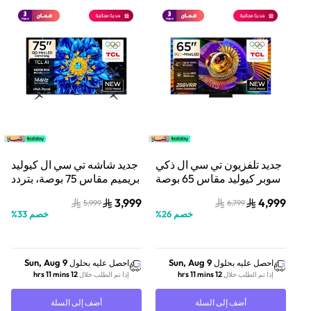
جديد تلفزيون تي سي ال ذكي
جديد شاشه تي سي ال كيوليد
سوبر كيوليد مقاس 65 بوصة
بريميم مقاس 75 بوصة، بتردد
مع صوت Bang & Olufsen |
144/288 هرتز، وتقنية التعتيم
3,999
4,999
5,999
6,799
موديل 2026
الدقيق حتى 512 منطقة،
خصم
26
%
خصم
33
%
وتقنية HDR عالية، ونظام
صوت ONKYO 2.1 عالي
الدقة، وتقنية TCL Ai | موديل
2026
Sun, Aug 9
Sun, Aug 9
احصل عليه بحلول
احصل عليه بحلول
12 hrs 11 mins
12 hrs 11 mins
إذا تم الطلب خلال
إذا تم الطلب خلال
أضف إلى السلة
أضف إلى السلة