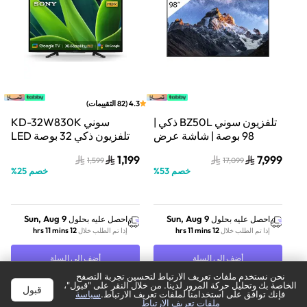
4.3
(
82
التقييمات
)
تلفزيون سوني BZ50L ذكي |
سوني KD-32W830K
98 بوصة | شاشة عرض
تلفزيون ذكي 32 بوصة LED
احترافية | مع معالجة اكس ار
بدقة HD Ready مع Google
1,199
7,999
1,599
17,099
TV ودعم Alexa
خصم
53
%
خصم
25
%
Sun, Aug 9
Sun, Aug 9
احصل عليه بحلول
احصل عليه بحلول
12 hrs 11 mins
12 hrs 11 mins
إذا تم الطلب خلال
إذا تم الطلب خلال
أضف إلى السلة
أضف إلى السلة
نحن نستخدم ملفات تعريف الارتباط لتحسين تجربة التصفح
اشترِ الآن
اشترِ الآن
الخاصة بك وتحليل حركة المرور لدينا. من خلال النقر على "قبول"،
قبول
ترتيب
فإنك توافق على استخدامنا لملفات تعريف الارتباط.
سياسة
تصفية
ملفات تعريف الارتباط