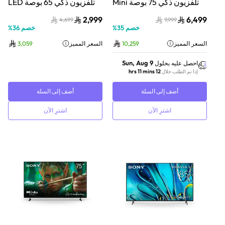
تلفزيون ذكي 75 بوصة Mini
تلفزيون ذكي 65 بوصة LED
LED بدقة 4K مع HDR ونظام
بدقة 4K مع Dolby Vision
2,999
6,499
4,699
9,999
Google TV
ونظام Google TV
خصم
35
%
خصم
36
%
السعر المميز
10,259
السعر المميز
3,059
Sun, Aug 9
احصل عليه بحلول
12 hrs 11 mins
إذا تم الطلب خلال
أضف إلى السلة
أضف إلى السلة
اشترِ الآن
اشترِ الآن