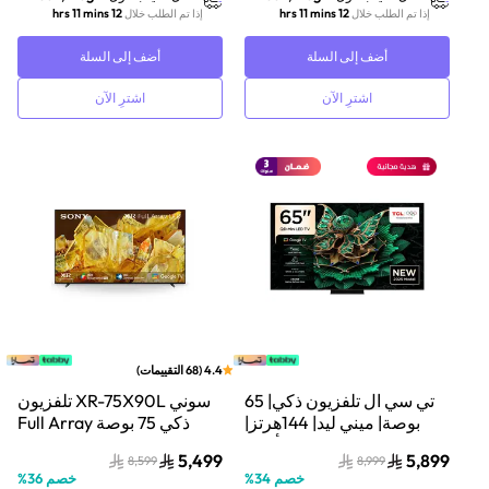
12 hrs 11 mins
12 hrs 11 mins
إذا تم الطلب خلال
إذا تم الطلب خلال
أضف إلى السلة
أضف إلى السلة
اشترِ الآن
اشترِ الآن
4.4
(
68
التقييمات
)
تي سي ال تلفزيون ذكي| 65
سوني XR-75X90L تلفزيون
بوصة| ميني ليد| 144هرتز|
ذكي 75 بوصة Full Array
أسود
LED بدقة 4K مع XR HDR
5,499
5,899
8,599
8,999
ونظام Google TV
خصم
34
%
خصم
36
%