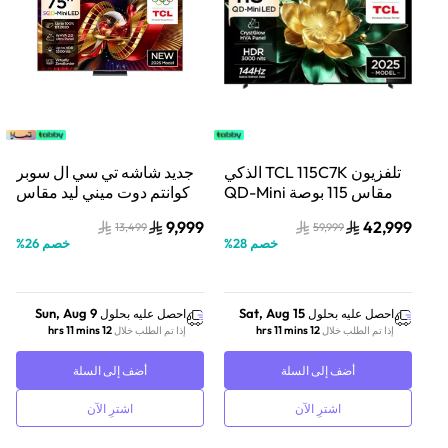
تلفزيون TCL 115C7K الذكي
جديد شاشه تي سي ال سوبر
مقاس 115 بوصة QD-Mini
كوانتم دوت ميني ليد مقاس
LED بدقة 4K UHD مع
75 بوصة مع صوت Bang &
9,999
42,999
13,499
59,999
Google TV | معدل تحديث
Olufsen ومعالج TSR AiPQ |
خصم
28
%
خصم
26
%
144 هرتز | Dolby Vision IQ |
موديل 2026
صوت ONKYO
Sun, Aug 9
Sat, Aug 15
احصل عليه بحلول
احصل عليه بحلول
12 hrs 11 mins
12 hrs 11 mins
إذا تم الطلب خلال
إذا تم الطلب خلال
أضف إلى السلة
أضف إلى السلة
اشترِ الآن
اشترِ الآن