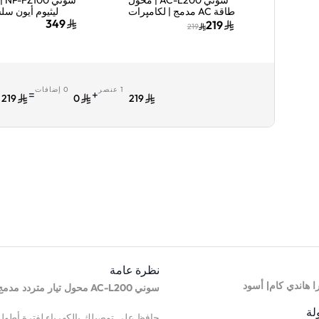
طاقة AC مدمج | لكاميرات
Handycam | أسود
قابلة لإعادة 
349
219
219
لكاميرات Alpha | أسود
1 عنصر
0 إضافات
ا
=
+
219
0
219
نظرة عامة
|
ا هاندي كام
أسود
AC-L200
سوني
محول تيار متردد مدمج
لة
حافظ على توصيلك بالكهرباء لفترة أطول مع