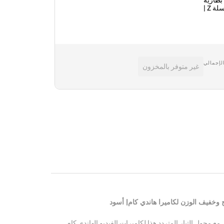
ليثيوم أيون سلسلة Z |
الشحن |
لإجمالي
غير متوفر بالمخزون
|
 وخفيف الوزن لكاميرا هاندي كام
أسود
 محول التيار المتردد هذا لكاميرات الفيديو الهاندي كام.