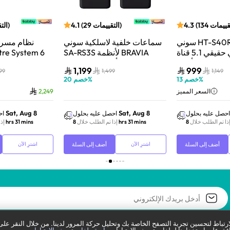
قييمات
134
(
4.3
)
التقييمات
29
(
4.1
)
الت
سوني HT-S40R نظام مسرح
سماعات خلفية لاسلكية سوني
نظام مسرح
منزلي صوتي حقيقي 5.1 قناة
SA-RS3S لأنظمة BRAVIA
re System 6
قنية دولبي أسود
Theatre – أسود
1,199
999
99
1,499
1,149
%
خصم
13
%
خصم
20
السعر المميز
2,249
Sat, Aug 8
Sat, Aug 8
احصل عليه بحلول
احصل عليه بحلول
اح
ذا تم الطلب خلال
8 hrs 31 mins
إذا تم الطلب خلال
8 hrs 31 mins
إذ
أضف إلى السلة
أضف إلى السلة
اشترِ الآن
اشترِ الآن
تباط لتحسين تجربة التصفح الخاصة بك وتحليل حركة المرور لدينا. من خلال النقر على