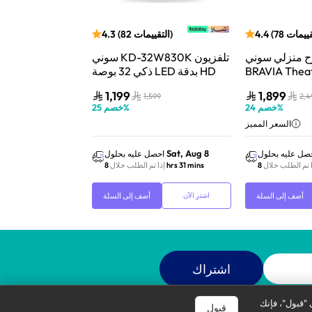
قييمات
78
(
4.4
)
التقييمات
82
(
4.3
)
الت
 منزلي سوني
سوني KD-32W830K تلفزيون
BRAVIA Theat
ذكي 32 بوصة LED بدقة HD
بصوت 5.1 وقوة 1000 واط –
Ready مع Google TV ودعم
1,199
1,899
3,599
1,599
2,4
أسود
Alexa
%
خصم
24
%
خصم
25
السعر المميز
14,129
Sat, Aug 8
Sat, Aug 8
صل عليه بحلول
احصل عليه بحلول
احص
ا تم الطلب خلال
8 hrs 31 mins
إذا تم الطلب خلال
8 hrs 31 mins
إذا 
أضف إلى السلة
أضف إلى السلة
اشترِ الآن
اشترِ الآن
اشتراك
 "قبول"، فإنك
قبول