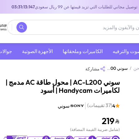
توصيل مجاني للطلبات التي تزيد قيمتها عن 99 ريال سعودي
02:31:13:147
صوت والترفيه
‫الكاميرات وملحقاتها‬
الأجهزة الصوتية
جوالات
حن
/
سوني AC-L200 | محول طاقة AC مدمج | لكاميرات Handycam | أسود
مشاركة
سوني AC-L200 | محول طاقة AC مدمج |
لكاميرات Handycam | أسود
(
37
تقييمات
)
4
سوني
219
(
شامل ضريبة القيمة المضافة
)