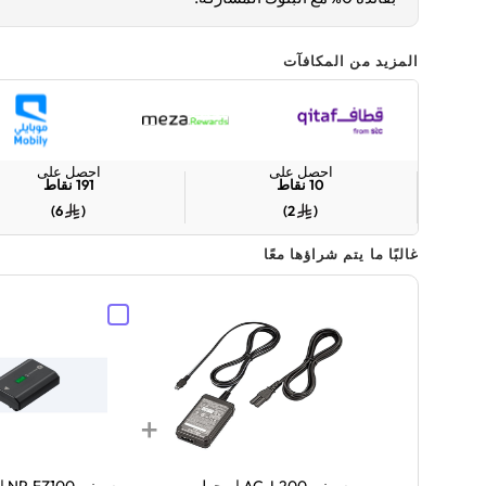
المزيد من المكافآت
احصل على
احصل على
10
نقاط
191
نقاط
)
6
(
)
2
(
غالبًا ما يتم شراؤها معًا
+
سوني AC-L200 | محول
سوني