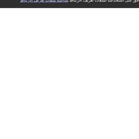
فق على استخدامنا لملفات تعريف الارتباط.
سياسة ملفات تعريف الارتباط
ني
متاجر
‫الطلبات‬
mestores@mod
ابحث عن متجر
‫تتبع الطلب‬
‫الأسئلة الشائعة‬
‫سياسة الاستبدال والإرجاع‬
‫سياسة الضمان‬