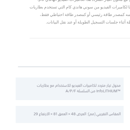
ًا لكاميرات الفيديو من سوني هاندي كام التي تستخدم بطاريات
ه كمصدر طاقة رئيسي أو كمصدر طاقة احتياطي فقط،
أثناء جلسات التسجيل الطويلة أو عند نقل البيانات
.
محول تيار متردد لكاميرات الفيديو للاستخدام مع بطاريات
InfoLITHIUM™‎ من السلسلة A/P/F
المقاس التقريبي (مم): العرض 48 × العمق 81 × الارتفاع 29