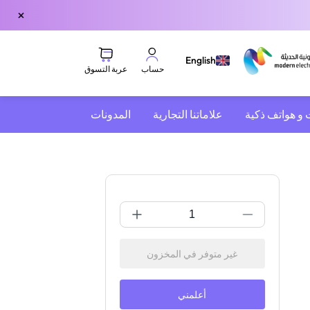
×
English
عربة التسوق
حساب
 و هواتف ذكية
علاماتنا التجارية
المدونات
غير متوفر في المخزون
أعلمني