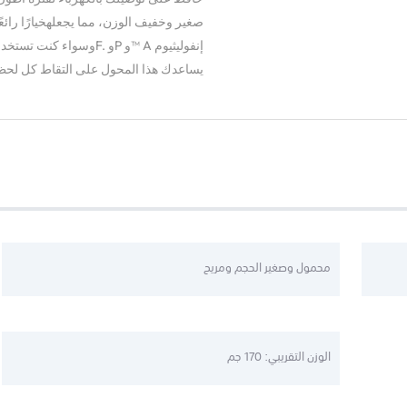
صغير وخفيف الوزن، مما يجعلهخيارًا رائع
إنفوليثيوم
™ A
و
P
و
F.
وسواء كنت تستخدم
يساعدك هذا المحول على التقاط كل لحظة 
محمول وصغير الحجم ومريح
الوزن التقريبي: 170 جم