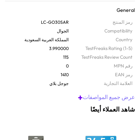
والأفلام وغيرها الكثير. مثالية لمستخدمي أندرويد حيث يمكنك الاستمتاع
General
بأشياء رائعة على متجر جوجل بلاي بدون بطاقة ائتمان. مع 30 ريال
سعودي، إنها طريقة رائعة للحفاظ على حدود ميزانيتك أو تقديم هدية أو
رمز المنتج
LC-GO30SAR
تدليل نفسك. لاستخدام الرمز الخاص بك، ما عليك سوى فتح متجر جوجل
Compatibility
الجوال
بلاي، والانتقال إلى الإعدادات، والنقر على رموز الاسترداد، وكتابة الرمز
Country
المملكة العربية السعودية
الخاص بك؛ الأمر سهل.
TestFreaks Rating (1-5)
3.990000
TestFreaks Review Count
115
رقم MPN
0
رمز EAN
1410
‫العلامة التجارية
جوجل بلاي
+
عرض جميع المواصفات
شاهد العملاء أيضًا