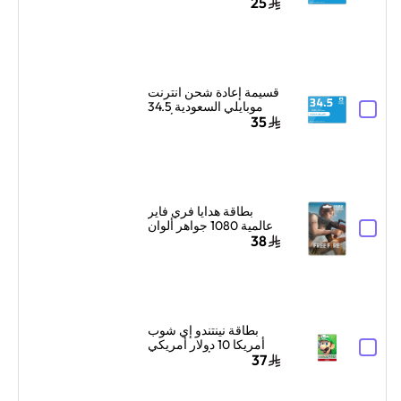
ريال سعودي أزرق
25
قسيمة إعادة شحن انترنت
موبايلي السعودية 34.5
ريال سعودي أزرق
35
بطاقة هدايا فري فاير
عالمية 1080 جواهر ألوان
متعددة
38
بطاقة نينتندو إي شوب
أمريكا 10 دولار أمريكي
ألوان متعددة
37