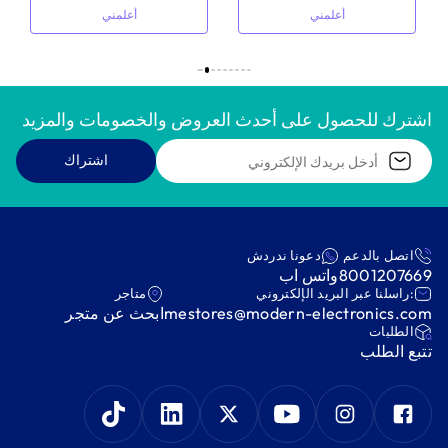
أعلمني
أعلمني
اشترك للحصول على أحدث العروض والخصومات والمزيد
اشتراك
اتصل بالدعم
دعونا ندردش
8001207669
واتس اب
:راسلنا عبر البريد الإلكتروني
متاجر
mestores@modern-electronics.com
ابحث عن متجر
‫الطلبات‬
‫تتبع الطلب‬