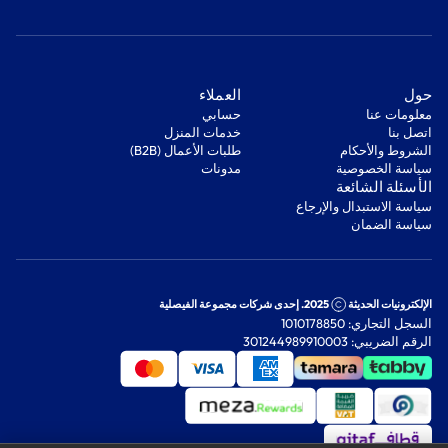
‫حول‬
‫العملاء‬
معلومات عنا
‫حسابي‬
اتصل بنا
‫خدمات المنزل‬
‫الشروط والأحكام‬
‫طلبات الأعمال (B2B)‬
‫سياسة الخصوصية‬
مدونات
‫الأسئلة الشائعة‬
‫سياسة الاستبدال والإرجاع‬
‫سياسة الضمان‬
الإلكترونيات الحديثة
2025. إحدى شركات مجموعة الفيصلية
السجل التجاري: 1010178850
الرقم الضريبي: 301244989910003