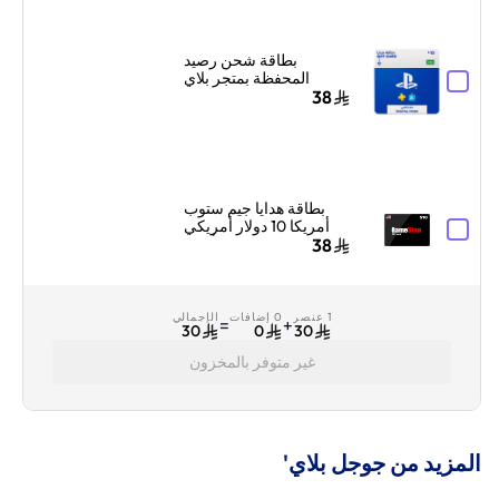
بطاقة شحن رصيد
المحفظة بمتجر بلاي
ستيشن سوني السعودية
38
10 دولار إرسال الكود
بالبريد الإلكتروني
والرسائل أزرق/أبيض
بطاقة هدايا جيم ستوب
أمريكا 10 دولار أمريكي
أسود
38
1 عنصر
0 إضافات
الإجمالي
=
+
30
0
30
غير متوفر بالمخزون
المزيد من جوجل بلاي'