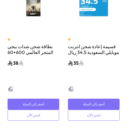
قسيمة إعادة شحن انترنت
بطاقة شحن شدات ببجي
جنيه
موبايلي السعودية 34.5 ريال
المتجر العالمي 600+60
سعودي أزرق
شدة إرسال الكود الرقمي
38
35
بالبريد الإلكتروني والرسائل
ألوان متعددة
أضف إلى السلة
أضف إلى السلة
اشترِ الآن
اشترِ الآن