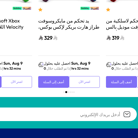
حكم لاسلكية من
يد تحكم من مايكروسوفت
ت موديل بالس
طراز هارت بريكر لإكس بوكس،
اللا
كونسول الألعاب
بلوتوث، متوافقة مع Xbox
329
319
كس بوكس سلسلة
Series X وS وOne وPC،
وS بالس سايفر
لاسلكية مع أزرار قابلة
للتخصيص وقبضة مانعة
للانزلاق، وردي وبنفسجي
Sun, Aug 9
وأزرق
Sun, Aug 9
احصل عليه بحلول
احصل عليه بحلول
اح
ذا تم الطلب خلال
0 hrs 32 mins
إذا تم الطلب خلال
0 hrs 32 mins
إذا
أضف إلى السلة
أضف إلى السلة
اشترِ الآن
اشترِ الآن