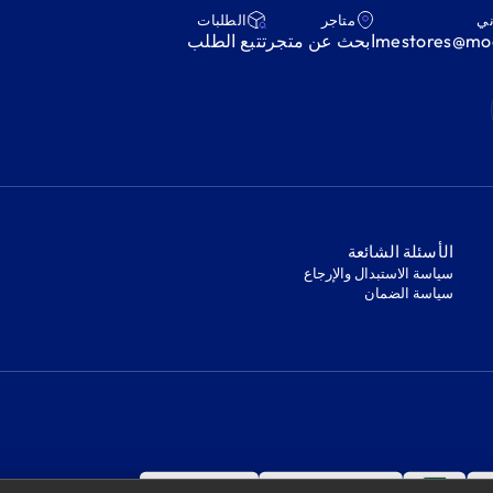
ني
متاجر
‫الطلبات‬
mestores@mod
ابحث عن متجر
‫تتبع الطلب‬
‫الأسئلة الشائعة‬
‫سياسة الاستبدال والإرجاع‬
‫سياسة الضمان‬