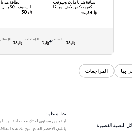
بطاقة هدايا مايكروسوفت
بطاقة هدايا 
إكس بوكس لايف أمريكا
السعودية 0
10 دولار أمريكي إرسال
30
38
38
البطاقة الرقمية بالبريد
الإلكتروني والرسائل
أخضر
1 عنصر
0 إضافات
الإجمالي
=
+
38
0
38
 بها
المراجعات
نظرة عامة
ارفع من مستوى لعبتك مع بطاقة الهدايا هذ
ائل النصية القصيرة
باللون الأخضر الفاتح. تتيح لك هذه البطا