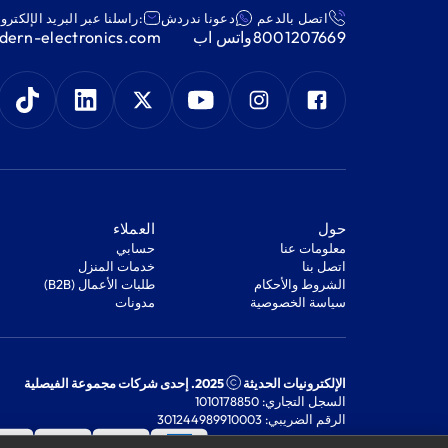
اتصل بالدعم
دعونا ندردش
:راسلنا عبر البريد الإلكترو
8001207669
واتس اب
ern-electronics.com
‫حول‬
‫العملاء‬
معلومات عنا
‫حسابي‬
اتصل بنا
‫خدمات المنزل‬
‫الشروط والأحكام‬
‫طلبات الأعمال (B2B)‬
‫سياسة الخصوصية‬
مدونات
الإلكترونيات الحديثة
2025. إحدى شركات مجموعة الفيصلية
السجل التجاري: 1010178850
الرقم الضريبي: 301244989910003