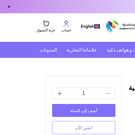
×
English
عربة التسوق
حساب
 و هواتف ذكية
علاماتنا التجارية
المدونات
ية
أضف إلى السلة
اشتر الآن