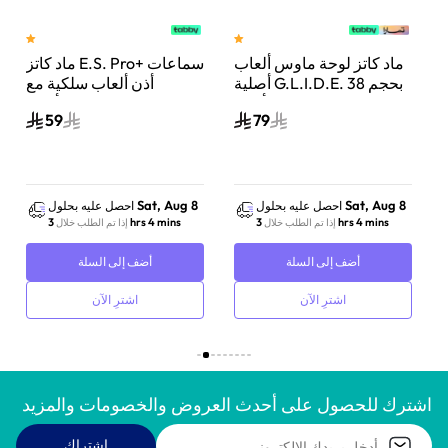
ماد كاتز لوحة ماوس ألعاب
ماد كاتز E.S. Pro+ سماعات
 21
أصلية G.L.I.D.E. بحجم 38
أذن ألعاب سلكية مع
إنش كبيرة جدًا أسود
ميكروفون مزدوج – أبيض
59
79
Sat, Aug 8
Sat, Aug 8
احصل عليه بحلول
احصل عليه بحلول
3 hrs 4 mins
3 hrs 4 mins
إذا تم الطلب خلال
إذا تم الطلب خلال
أضف إلى السلة
أضف إلى السلة
اشترِ الآن
اشترِ الآن
اشترك للحصول على أحدث العروض والخصومات والمزيد
اشتراك