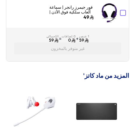
فور جيمرز رانجر | سماعة
ألعاب سلكية فوق الأذن |
خفيفة ومريحة | تمويه
49
بنفسجي ملكي
1 عنصر
0 إضافات
الإجمالي
=
+
59
0
59
غير متوفر بالمخزون
المزيد من ماد كاتز'