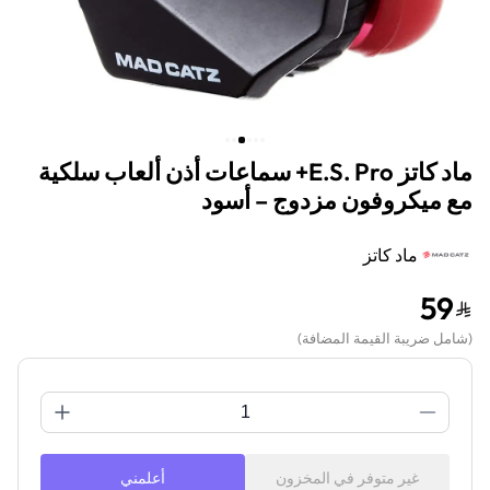
ماد كاتز E.S. Pro+ سماعات أذن ألعاب سلكية
مع ميكروفون مزدوج – أسود
ماد كاتز
59
(
شامل ضريبة القيمة المضافة
)
غير متوفر في المخزون
أعلمني