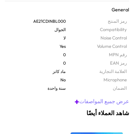
تتميز بمشغلات نيوديميوم كبيرة مقاس 13.5 ملم وميكروفونات مزدوجة،
General
وهي توفر صوتًا بمستوى البطولات ودردشة صوتية فائقة الوضوح عبر جميع
المنصات. بفضل مقاسات سماعات الأذن المتعددة، والدعامات المريحة،
رمز المنتج
AE21CDINBL000
والكابل المسطح الخالي من التشابك، فأنت جاهز للاستمتاع براحة غامرة
Compatibility
الجوال
خلال اللعب على وحدات التحكم وأجهزة الكمبيوتر والأجهزة المحمولة.
Noise Control
لا
Volume Control
Yes
رقم MPN
0
رمز EAN
0
‫العلامة التجارية
ماد كاتز
Microphone
No
الضمان‬
سنة واحدة
+
عرض جميع المواصفات
شاهد العملاء أيضًا