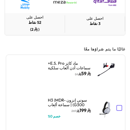
احصل على
احصل على
52
نقاط
3
نقاط
)
2
(
غالبًا ما يتم شراؤها معًا
ماد كاتز E.S. Pro+
سماعات أذن ألعاب سلكية
مع ميكروفون مزدوج –
59
59
أسود
سوني إنزون H3 (MDR-
G300) | سماعة ألعاب
سلكية فوق الأذن |
199
269
ميكروفون كتم قابل للطي
خصم 0%
| أبيض