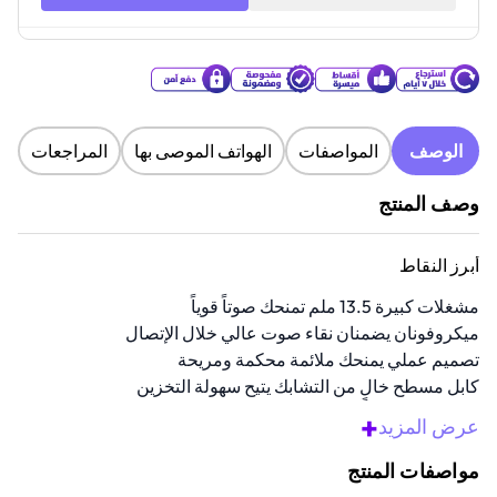
الوصف
المواصفات
الهواتف الموصى بها
المراجعات
وصف المنتج
أبرز النقاط
مشغلات كبيرة 13.5 ملم تمنحك صوتاً قوياً
ميكروفونان يضمنان نقاء صوت عالي خلال الإتصال
تصميم عملي يمنحك ملائمة محكمة ومريحة
كابل مسطح خالٍ من التشابك يتيح سهولة التخزين
منفذ عالمي 3.5 ملم يدعم جميع الأجهزة
+
عرض المزيد
نظرة عامة
مواصفات المنتج
استمتع بصوت واضح أثناء اللعب مع سماعات الأذن المخصصة للألعاب هذه.