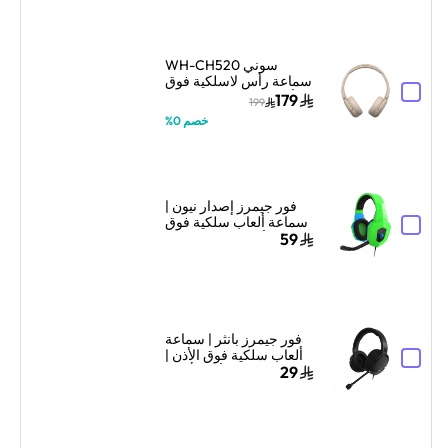
سوني WH-CH520
سماعة رأس لاسلكية فوق
الأذن مع ميكروفون – بيج
179
199
خصم 0%
فور جيمرز إصدار نيون |
سماعة ألعاب سلكية فوق
الأذن | تصميم نيون |
59
أخضر/أزرق
فور جيمرز بانثر | سماعة
ألعاب سلكية فوق الأذن |
تصميم فوق الأذن | أسود
29