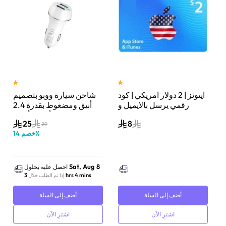
د
ايتونز | 2 دولار امريكي | كود
شاحن سيارة ووبو بتصميم
رقمي يرسل بالايميل و
أنيق ومضغوط بقدرة 2.4
الرسائل النصية
أمبير | أبيض | RS-
25
8
6933185700202
29
%
خصم
14
Sat, Aug 8
احصل عليه بحلول
3 hrs 4 mins
إذا تم الطلب خلال
أضف إلى السلة
أضف إلى السلة
اشترِ الآن
اشترِ الآن