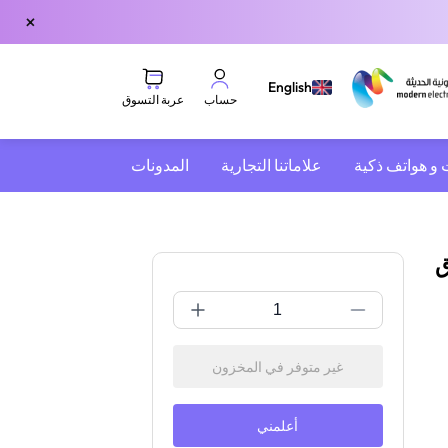
×
English
عربة التسوق
حساب
 و هواتف ذكية
علاماتنا التجارية
المدونات
دعم متعدد المنصات | أسود
ق
غير متوفر في المخزون
أعلمني