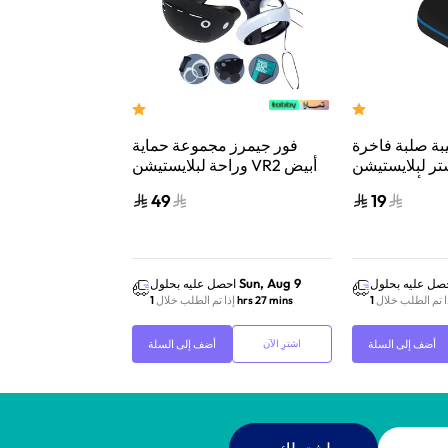
بة صلبة فاخرة
فور جيمرز مجموعة حماية
فور جيمرز 
ر لبلايستيشن VR2
وراحة لبلايستيشن VR2 أبيض
سيليكون لحلقة و
 الرأس ووحدة
باللمس لل
49
19
س أسود/أزرق
Sun, Aug 9
Sun, Aug 9
صل عليه بحلول
احصل عليه بحلول
احص
ا تم الطلب خلال
1 hrs 27 mins
إذا تم الطلب خلال
1 hrs 27 mins
إذا 
أضف إلى السلة
أضف إلى السلة
اشترِ الآن
اشترِ الآن