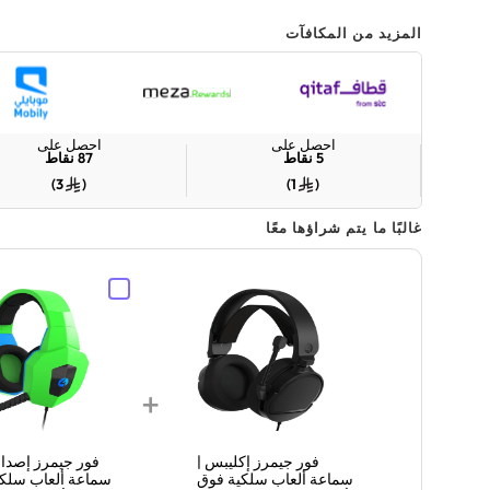
المزيد من المكافآت
احصل على
احصل على
5
نقاط
87
نقاط
)
3
(
)
1
(
غالبًا ما يتم شراؤها معًا
+
فور جيمرز إكليبس |
فور جيمرز إصدار 
سماعة ألعاب سلكية فوق
سماعة ألعاب سلك