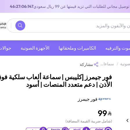
توصيل مجاني للطلبات التي تزيد قيمتها عن 99 ريال سعودي
44:27:06:147
صوت والترفيه
‫الكاميرات وملحقاتها‬
الأجهزة الصوتية
جوالات
صوتية
/
سماعات رأس
/
فور جيمرز إكليبس | سماعة ألعاب سلكية فوق الأذن | 
مشاركة
فور جيمرز إكليبس | سماعة ألعاب سلكية فو
الأذن | دعم متعدد المنصات | أسود
فور جيمرز
99
(
شامل ضريبة القيمة المضافة
)