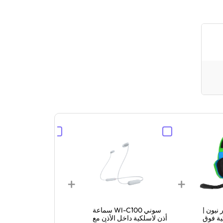
+
+
نيون |
سوني WI-C100 سماعة
سوني 20
ية فوق
أذن لاسلكية داخل الأذن مع
سماعة رأس لاسلكي