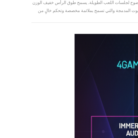
 الراحة والوضوح لجلسات اللعب الطويلة. يسمح طوق الرأس خفيف الوزن
صوت المدمجة والتي تسمح بملائمة مخصصة وتحكم خالٍ من