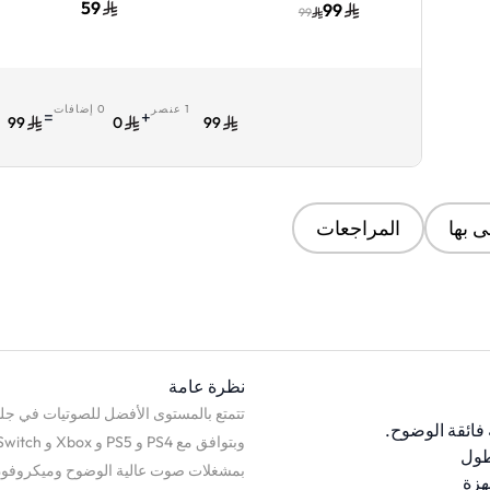
الأذن | دعم متعدد المنصات
الأذن | تصميم
59
99
99
| أسود
أخضر
1 عنصر
0 إضافات
ا
=
+
99
0
99
 بها
المراجعات
نظرة عامة
تتمتع بالمستوى الأفضل للصوتيات في جلس
فائقة الوضوح.
طول
بمشغلات صوت عالية الوضوح وميكروفون ق