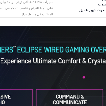
حجرات Air-Flow التي توفر
لصوت
على بنمط التزلج وعناصر التحكم في ال
المتاعب في متناول يدك.