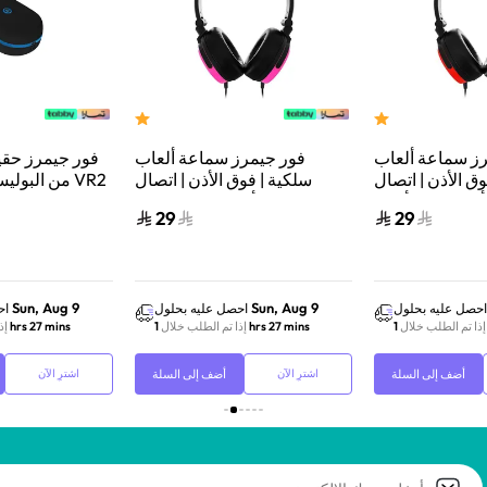
ز سماعة ألعاب
فور جيمرز سماعة ألعاب
فور جيمرز حقي
ق الأذن | اتصال
سلكية | فوق الأذن | اتصال
من البوليست
أزرق نيون/أحمر
سلكي | أخضر نيون/وردي
تشمل حزام
29
29
تحكم سين
Sun, Aug 9
Sun, Aug 9
احصل عليه بحلول
احصل عليه بحلول
اح
إذا تم الطلب خلال
1 hrs 27 mins
إذا تم الطلب خلال
1 hrs 27 mins
إذ
أضف إلى السلة
أضف إلى السلة
اشترِ الآن
اشترِ الآن