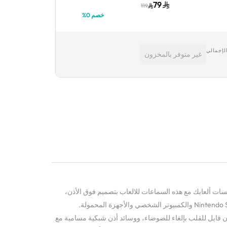
 نيون |
ميكروفون – أبيض
الأذن مع ميكرو
149
79
199
119
/أزرق
خصم 0%
لإجمالي
غير متوفر بالمخزون
ات ألعابك مع هذه السماعات للالعاب بتصميم فوق الأذن،
وبتوافق مع PS4 و PS5 و Xbox و Nintendo Switch والكمبيوتر الشخصي والأجهزة المحمولة.
ابل للقلب بإلغاء للضوضاء، ووسائد أذن شبكية مسامية مع