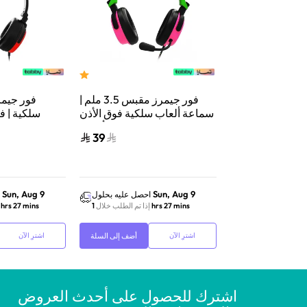
ز رانجر | سماعة
فور جيمرز مقبس 3.5 ملم |
فور جيمر
وق الأذن | خفيفة
سماعة ألعاب سلكية فوق الأذن
سلكية | فو
ويه بنفسجي ملكي
| دعم متعدد المنصات | أخضر
سلكي | 
39
49
نيون/وردي
Sun, Aug 9
Sun, Aug 9
احصل عليه بحلول
احصل عليه بحلول
1 
إذا تم الطلب خلال
1 hrs 27 mins
إذا تم الطلب خلال
1 hrs 27 mins
أضف إلى السلة
أضف إلى السلة
اشترِ الآن
اشترِ الآن
اشترك للحصول على أحدث العروض