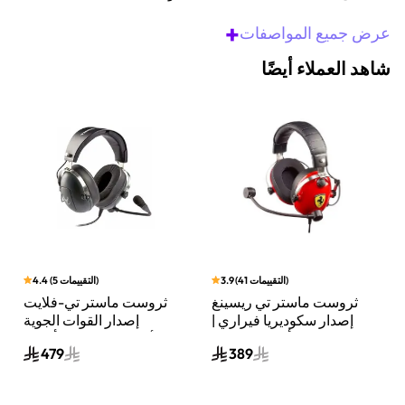
+
عرض جميع المواصفات
شاهد العملاء أيضًا
)
التقييمات
41
(
3.9
)
التقييمات
5
(
4.4
ثروست ماستر تي ريسينغ
ثروست ماستر تي-فلايت
إصدار سكوديريا فيراري |
إصدار القوات الجوية
سماعة ألعاب سلكية |
الأمريكية | سماعة ألعاب
479
389
تصميم رسمي من فيراري،
سلكية فوق الأذن | تصميم
صوت عالي الجودة | أسود
رسمي للقوات الجوية
الأمريكية، صوت عالي