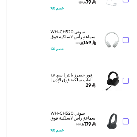
ميكروفون – أبيض
79
119
خصم 0%
سوني WH-CH520
سماعة رأس لاسلكية فوق
الأذن مع ميكروفون –
149
199
أبيض
خصم 0%
فور جيمرز بانثر | سماعة
ألعاب سلكية فوق الأذن |
تصميم فوق الأذن | أسود
29
سوني WH-CH520
سماعة رأس لاسلكية فوق
الأذن مع ميكروفون –
179
199
أسود
خصم 0%