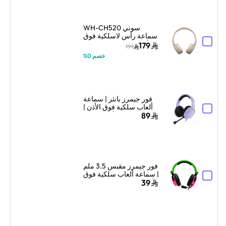
سوني WH-CH520
سماعة رأس لاسلكية فوق
الأذن مع ميكروفون – بيج
179
199
خصم 0%
فور جيمرز بانثر | سماعة
ألعاب سلكية فوق الأذن |
تصميم فوق الأذن | لافندر
89
فور جيمرز مقبس 3.5 ملم
| سماعة ألعاب سلكية فوق
الأذن | دعم متعدد المنصات
39
| أخضر نيون/وردي