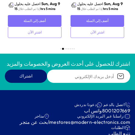
Sun, Aug 9
Sun, Aug 9
احصل عليه بحلول
احصل عليه بحلول
15 hrs 5 mins
15 hrs 5 mins
إذا تم الطلب خلال
إذا تم الطلب خلال
أضف إلى السلة
أضف إلى السلة
اشترِ الآن
اشترِ الآن
اشترك للحصول على أحدث العروض والخصومات والمزيد
اشتراك
اتصل بالدعم
دعونا ندردش
8001207669
واتس اب
:راسلنا عبر البريد الإلكتروني
متاجر
mestores@modern-electronics.com
ابحث عن متجر
‫الطلبات‬
‫تتبع الطلب‬