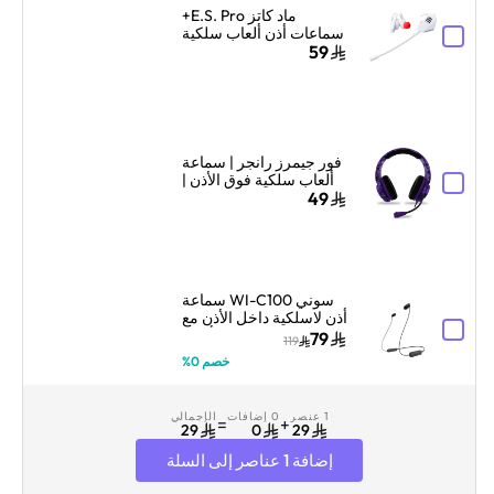
ماد كاتز E.S. Pro+
سماعات أذن ألعاب سلكية
مع ميكروفون مزدوج –
59
أبيض
فور جيمرز رانجر | سماعة
ألعاب سلكية فوق الأذن |
خفيفة ومريحة | تمويه
49
بنفسجي ملكي
سوني WI-C100 سماعة
أذن لاسلكية داخل الأذن مع
ميكروفون – أسود
79
119
خصم 0%
1 عنصر
0 إضافات
الإجمالي
=
+
29
0
29
إضافة 1 عناصر إلى السلة