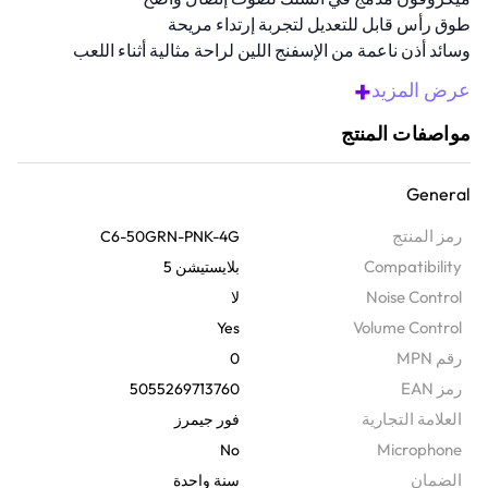
طوق رأس قابل للتعديل لتجربة إرتداء مريحة
وسائد أذن ناعمة من الإسفنج اللين لراحة مثالية أثناء اللعب
منفذ 3.5 ملم يضمن لك التوافق مع مختلف المنصات والأجهزة.
+
عرض المزيد
نظرة عامة
مواصفات المنتج
عزز من أدائك في جلسات اللعب الخاصة بك مع سماعة الألعاب السلكية
العالمية هذه، والمصممة خصيصًا للتوافق مع العديد من المنصات. تعدك
General
مشغلات مكبر الصوت مقاس 40 مم، ووسادات الأذن من الإسفنج اللين،
وطوق الرأس القابل للضبط بتجربة لعب مريحة وغنية مع صوت فائق
رمز المنتج
C6-50GRN-PNK-4G
الوضوح. ما عليك سوى ضبط مستوى صوت اللعبة والدردشة باستخدام
Compatibility
بلايستيشن 5
عناصر التحكم المدمجة بالسبك للحصول على الإعداد الملائم والصحيح في
Noise Control
لا
كل مرة.
Volume Control
Yes
رقم MPN
0
رمز EAN
5055269713760
‫العلامة التجارية
فور جيمرز
Microphone
No
الضمان‬
سنة واحدة