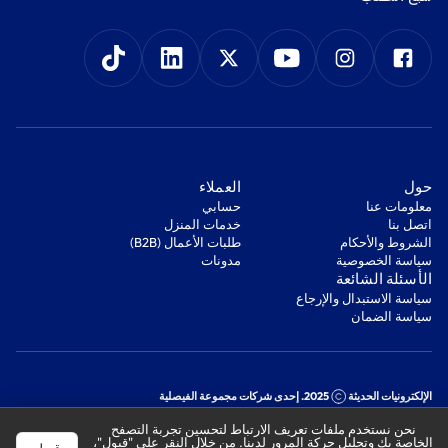
‫حول‬
‫العملاء‬
معلومات عنا
‫حسابي‬
اتصل بنا
‫خدمات المنزل‬
‫الشروط والأحكام‬
‫طلبات الأعمال (B2B)‬
‫سياسة الخصوصية‬
مدونات
‫الأسئلة الشائعة‬
‫سياسة الاستبدال والإرجاع‬
‫سياسة الضمان‬
الإلكترونيات الحديثة
2025. إحدى شركات مجموعة الفيصلية
السجل التجاري: 1010178850
نحن نستخدم ملفات تعريف الارتباط لتحسين تجربة التصفح
الرقم الضريبي: 301244989910003
الخاصة بك وتحليل حركة المرور لدينا. من خلال النقر على "قبول"،