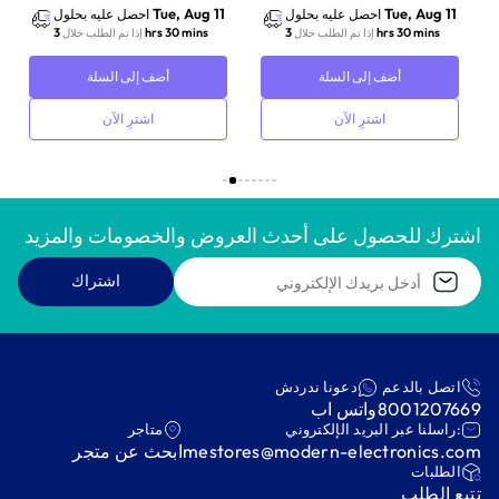
Tue, Aug 11
Tue, Aug 11
احصل عليه بحلول
احصل عليه بحلول
3 hrs 30 mins
3 hrs 30 mins
إذا تم الطلب خلال
إذا تم الطلب خلال
أضف إلى السلة
أضف إلى السلة
اشترِ الآن
اشترِ الآن
اشترك للحصول على أحدث العروض والخصومات والمزيد
اشتراك
اتصل بالدعم
دعونا ندردش
8001207669
واتس اب
:راسلنا عبر البريد الإلكتروني
متاجر
mestores@modern-electronics.com
ابحث عن متجر
‫الطلبات‬
‫تتبع الطلب‬