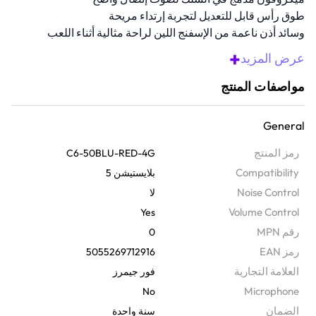
طوق رأس قابل للتعديل لتجربة إرتداء مريحة
وسائد أذن ناعمة من الإسفنج اللين لراحة مثالية أثناء اللعب
منفذ 3.5 ملم يضمن لك التوافق مع مختلف المنصات والأجهزة.
+
عرض المزيد
نظرة عامة
مواصفات المنتج
احصل على أقصى أداء في جلسات اللعب الخاصة بك مع سماعة الألعاب
السلكية العالمية هذه، والمصممة خصيصًا للتوافق مع العديد من المنصات.
General
تعدك مشغلات مكبر الصوت مقاس 40 مم، ووسادات الأذن من الإسفنج
اللين، وطوق الرأس القابل للضبط بتجربة لعب مريحة وغنية مع صوت فائق
رمز المنتج
C6-50BLU-RED-4G
الوضوح. ما عليك سوى ضبط مستوى صوت اللعبة والدردشة باستخدام
Compatibility
بلايستيشن 5
عناصر التحكم المدمجة بالسبك للحصول على الإعداد الملائم والصحيح في
Noise Control
لا
كل مرة.
Volume Control
Yes
رقم MPN
0
رمز EAN
5055269712916
‫العلامة التجارية
فور جيمرز
Microphone
No
الضمان‬
سنة واحدة