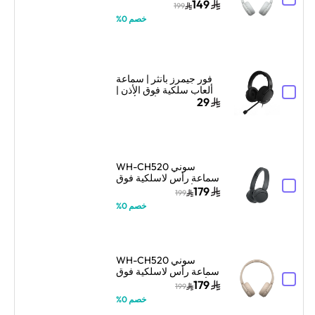
الأذن مع ميكروفون –
149
199
أبيض
خصم 0%
فور جيمرز بانثر | سماعة
ألعاب سلكية فوق الأذن |
تصميم فوق الأذن | أسود
29
سوني WH-CH520
سماعة رأس لاسلكية فوق
الأذن مع ميكروفون –
179
199
أسود
خصم 0%
سوني WH-CH520
سماعة رأس لاسلكية فوق
الأذن مع ميكروفون – بيج
179
199
خصم 0%