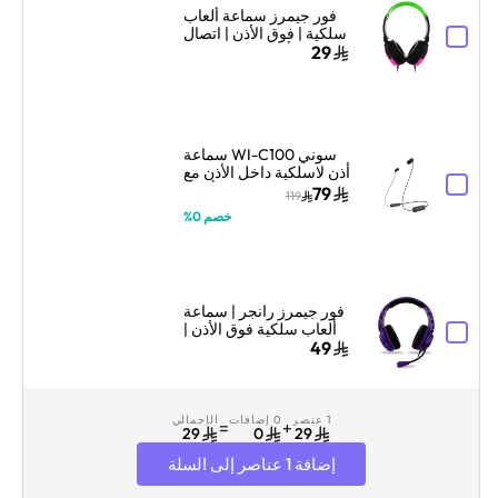
فور جيمرز سماعة ألعاب
سلكية | فوق الأذن | اتصال
سلكي | أخضر نيون/وردي
29
سوني WI-C100 سماعة
أذن لاسلكية داخل الأذن مع
ميكروفون – أسود
79
119
خصم 0%
فور جيمرز رانجر | سماعة
ألعاب سلكية فوق الأذن |
خفيفة ومريحة | تمويه
49
بنفسجي ملكي
1 عنصر
0 إضافات
الإجمالي
=
+
29
0
29
إضافة 1 عناصر إلى السلة