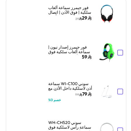
فور جيمرز سماعة ألعاب
سلكية | فوق الأذن | اتصال
سلكي | أزرق نيون/أحمر
29
29
فور جيمرز إصدار نيون |
سماعة ألعاب سلكية فوق
الأذن | تصميم نيون |
59
أخضر/أزرق
سوني WI-C100 سماعة
أذن لاسلكية داخل الأذن مع
ميكروفون – أبيض
79
119
خصم 0%
سوني WH-CH520
سماعة رأس لاسلكية فوق