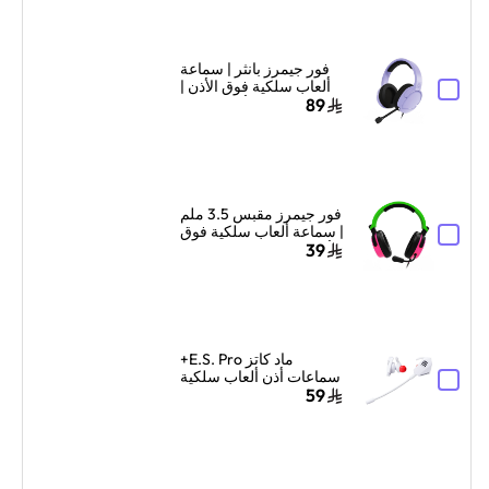
فور جيمرز بانثر | سماعة
ألعاب سلكية فوق الأذن |
تصميم فوق الأذن | لافندر
89
فور جيمرز مقبس 3.5 ملم
| سماعة ألعاب سلكية فوق
الأذن | دعم متعدد المنصات
39
| أخضر نيون/وردي
ماد كاتز E.S. Pro+
سماعات أذن ألعاب سلكية
مع ميكروفون مزدوج –
59
أبيض