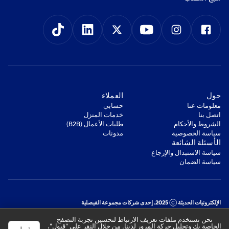
‫حول‬
‫العملاء‬
معلومات عنا
‫حسابي‬
اتصل بنا
‫خدمات المنزل‬
‫الشروط والأحكام‬
‫طلبات الأعمال (B2B)‬
‫سياسة الخصوصية‬
مدونات
‫الأسئلة الشائعة‬
‫سياسة الاستبدال والإرجاع‬
‫سياسة الضمان‬
الإلكترونيات الحديثة
2025. إحدى شركات مجموعة الفيصلية
السجل التجاري: 1010178850
نحن نستخدم ملفات تعريف الارتباط لتحسين تجربة التصفح
الرقم الضريبي: 301244989910003
الخاصة بك وتحليل حركة المرور لدينا. من خلال النقر على "قبول"،