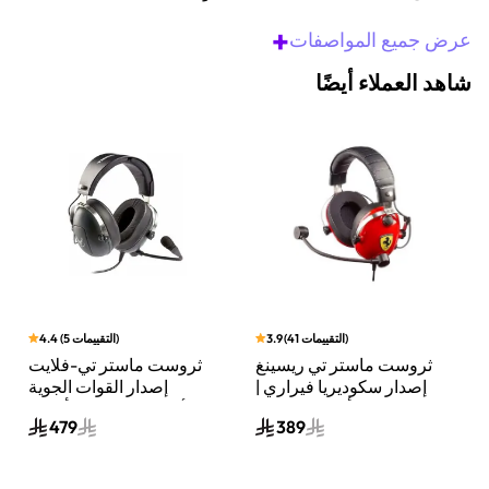
+
عرض جميع المواصفات
شاهد العملاء أيضًا
)
التقييمات
41
(
3.9
)
التقييمات
5
(
4.4
ثروست ماستر تي ريسينغ
ثروست ماستر تي-فلايت
إصدار سكوديريا فيراري |
إصدار القوات الجوية
سماعة ألعاب سلكية |
الأمريكية | سماعة ألعاب
479
389
تصميم رسمي من فيراري،
سلكية فوق الأذن | تصميم
صوت عالي الجودة | أسود
رسمي للقوات الجوية
الأمريكية، صوت عالي