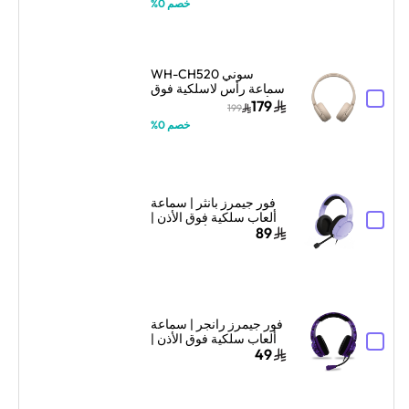
خصم 0%
سوني WH-CH520
سماعة رأس لاسلكية فوق
الأذن مع ميكروفون – بيج
179
199
خصم 0%
فور جيمرز بانثر | سماعة
ألعاب سلكية فوق الأذن |
تصميم فوق الأذن | لافندر
89
فور جيمرز رانجر | سماعة
ألعاب سلكية فوق الأذن |
خفيفة ومريحة | تمويه
49
بنفسجي ملكي