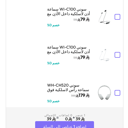
سوني WI-C100 سماعة
أذن لاسلكية داخل الأذن مع
ميكروفون – أسود
79
119
خصم 0%
سوني WI-C100 سماعة
أذن لاسلكية داخل الأذن مع
ميكروفون – أبيض
79
119
خصم 0%
سوني WH-CH520
سماعة رأس لاسلكية فوق
الأذن مع ميكروفون –
179
199
أبيض
خصم 0%
1 عنصر
0 إضافات
الإجمالي
=
+
39
0
39
إضافة 1 عناصر إلى السلة