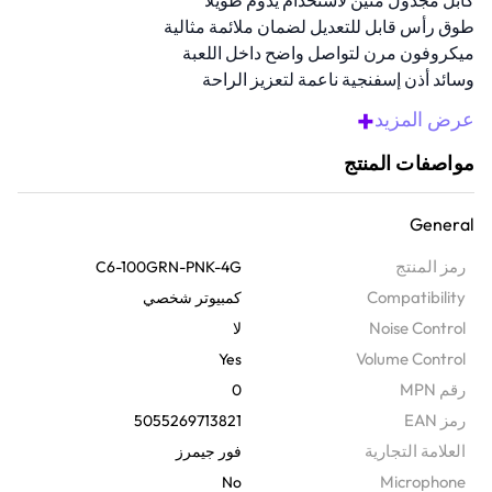
كابل مجدول متين لاستخدام يدوم طويلاً
طوق رأس قابل للتعديل لضمان ملائمة مثالية
ميكروفون مرن لتواصل واضح داخل اللعبة
وسائد أذن إسفنجية ناعمة لتعزيز الراحة
منفذ 3.5 ملم يضمن لك التوافق مع مختلف المنصات والأجهزة.
+
عرض المزيد
نظرة عامة
مواصفات المنتج
ارتقِ بتجربة اللعب الخاصة بك مع طقم سماعات الرأس للألعاب فوق الأذن،
والمصممة لكل المنصات الألعاب الرئيسية مثل PS4 و PS5 و Xbox و
General
Nintendo Switch والكمبيوتر الشخصي. تمتاز بإطار قابل للتعديل وخفيف
الوزن وبوسائد أذن جلدية ناعمة لتمنحك راحة طويلة الأمد، بينما يمنحك
رمز المنتج
C6-100GRN-PNK-4G
الميكروفون المرن اتصالاً صوتيًا واضحًا للغاية مع زملائك في الفريق. يوفر
Compatibility
كمبيوتر شخصي
المنفذ مقاس 3.5 ملم والكابل المجدول ذو عمر الاستخدام الطويل اتصالاً
Noise Control
لا
سلسًا وخاليًا من المتاعب في كل جلسة.
Volume Control
Yes
رقم MPN
0
رمز EAN
5055269713821
‫العلامة التجارية
فور جيمرز
Microphone
No