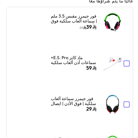
غالبًا ما يتم شراؤها معًا
فور جيمرز مقبس 3.5 ملم
| سماعة ألعاب سلكية فوق
الأذن | دعم متعدد المنصات
39
39
| أخضر نيون/وردي
ماد كاتز E.S. Pro+
سماعات أذن ألعاب سلكية
مع ميكروفون مزدوج –
59
أبيض
فور جيمرز سماعة ألعاب
سلكية | فوق الأذن | اتصال
سلكي | أزرق نيون/أحمر
29