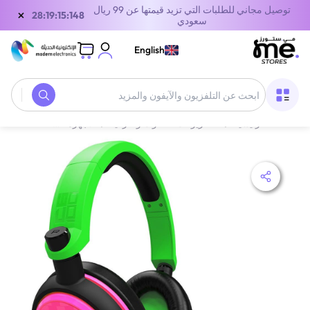
توصيل مجاني للطلبات التي تزيد قيمتها عن 99 ريال
×
27:19:15:148
سعودي
English
الصفحة الرئيسية
/
التلفزيونات، الصوت والترفيه
/
الأجهزة الصوتية
/
سماعا