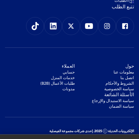
‫الطلبات‬
‫تتبع الطلب‬
‫حول‬
‫العملاء‬
معلومات عنا
‫حسابي‬
اتصل بنا
‫خدمات المنزل‬
‫الشروط والأحكام‬
‫طلبات الأعمال (B2B)‬
‫سياسة الخصوصية‬
مدونات
‫الأسئلة الشائعة‬
‫سياسة الاستبدال والإرجاع‬
‫سياسة الضمان‬
الإلكترونيات الحديثة
2025. إحدى شركات مجموعة الفيصلية
السجل التجاري: 1010178850