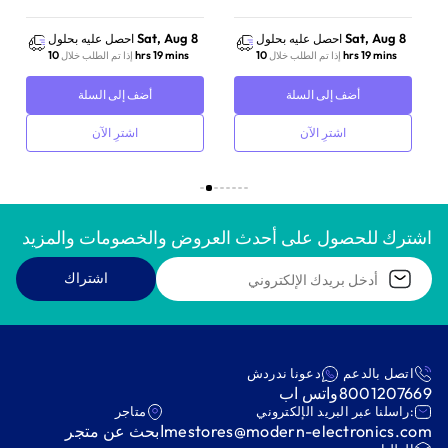
Sat, Aug 8
Sat, Aug 8
احصل عليه بحلول
احصل عليه بحلول
10 hrs 19 mins
10 hrs 19 mins
إذا تم الطلب خلال
إذا تم الطلب خلال
أضف إلى السلة
أضف إلى السلة
اشترِ الآن
اشترِ الآن
اشترك للحصول على أحدث العروض والخصومات والمزيد
اشتراك
اتصل بالدعم
دعونا ندردش
8001207669
واتس اب
:راسلنا عبر البريد الإلكتروني
متاجر
mestores@modern-electronics.com
ابحث عن متجر