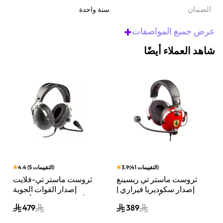
الضمان‬
سنة واحدة
+
عرض جميع المواصفات
شاهد العملاء أيضًا
)
التقييمات
41
(
3.9
)
التقييمات
5
(
4.4
ثروست ماستر تي ريسينغ
ثروست ماستر تي-فلايت
إصدار سكوديريا فيراري |
إصدار القوات الجوية
سماعة ألعاب سلكية |
الأمريكية | سماعة ألعاب
479
389
تصميم رسمي من فيراري،
سلكية فوق الأذن | تصميم
صوت عالي الجودة | أسود
رسمي للقوات الجوية