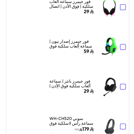
فور جيمرز سماعة ألعاب
سلكية | فوق الأذن | اتصال
سلكي | أخضر نيون/وردي
29
فور جيمرز إصدار نيون |
سماعة ألعاب سلكية فوق
الأذن | تصميم نيون |
59
أخضر/أزرق
فور جيمرز بانثر | سماعة
ألعاب سلكية فوق الأذن |
تصميم فوق الأذن | أسود
29
سوني WH-CH520
سماعة رأس لاسلكية فوق
الأذن مع ميكروفون –
179
199
أسود