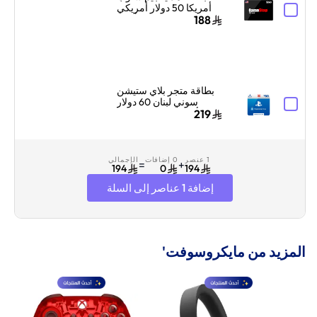
أمريكا 50 دولار أمريكي
أسود
188
بطاقة متجر بلاي ستيشن
سوني لبنان 60 دولار
أمريكي إرسال الكود
219
الرقمي بالبريد الإلكتروني
والرسائل أزرق/أبيض
1 عنصر
0 إضافات
الإجمالي
=
+
194
0
194
إضافة 1 عناصر إلى السلة
المزيد من مايكروسوفت'