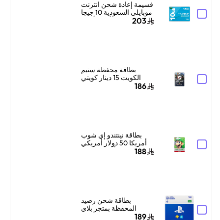
قسيمة إعادة شحن انترنت
موبايلي السعودية 10 جيجا
بايت لمدة 3 أشهر أزرق
203
بطاقة محفظة ستيم
الكويت 15 دينار كويتي
إرسال الكود الرقمي
186
بالبريد الإلكتروني ألوان
متعددة
بطاقة نينتندو إي شوب
أمريكا 50 دولار أمريكي
ألوان متعددة
188
بطاقة شحن رصيد
المحفظة بمتجر بلاي
ستيشن سوني السعودية
189