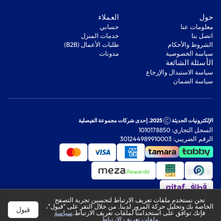
‫حول‬
‫العملاء‬
معلومات عنا
‫حسابي‬
اتصل بنا
‫خدمات المنزل‬
‫الشروط والأحكام‬
‫طلبات الأعمال (B2B)‬
‫سياسة الخصوصية‬
مدونات
‫الأسئلة الشائعة‬
‫سياسة الاستبدال والإرجاع‬
‫سياسة الضمان‬
الإلكترونيات الحديثة
2025. إحدى شركات مجموعة الفيصلية
السجل التجاري: 1010178850
الرقم الضريبي: 301244989910003
نحن نستخدم ملفات تعريف الارتباط لتحسين تجربة التصفح
الخاصة بك وتحليل حركة المرور لدينا. من خلال النقر على "قبول"،
قبول
فإنك توافق على استخدامنا لملفات تعريف الارتباط.
سياسة
ملفات تعريف الارتباط