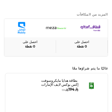
المزيد من المكافآت
احصل على
احصل على
0
نقطة
0
نقطة
غالبًا ما يتم شراؤها معًا
بطاقة هدايا مايكروسوفت
إكس بوكس لايف الإمارات
199 درهم إماراتي إرسال
194
194
البطاقة الرقمية بالبريد
الإلكتروني والرسائل
أخضر