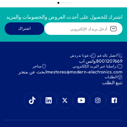
اشترك للحصول على أحدث العروض والخصومات والمزيد
اشتراك
اتصل بالدعم
دعونا ندردش
8001207669
واتس اب
:راسلنا عبر البريد الإلكتروني
متاجر
mestores@modern-electronics.com
ابحث عن متجر
‫الطلبات‬
‫تتبع الطلب‬