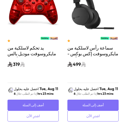
عبة
سماعة رأس لاسلكية من
يد تحكم لاسلكية من
مايكروسوفت إكس بوكس ​​-
مايكروسوفت موديل بالس
)
أسود
سايفر لكونسول الألعاب
319
499
متوافقة مع إكس بوكس
سلسلة X وS بالس سايفر
Tue, Aug 11
Tue, Aug 11
احصل عليه بحلول
احصل عليه بحلول
6 hrs 23 mins
6 hrs 23 mins
إذا تم الطلب خلال
إذا تم الطلب خلال
أضف إلى السلة
أضف إلى السلة
اشترِ الآن
اشترِ الآن