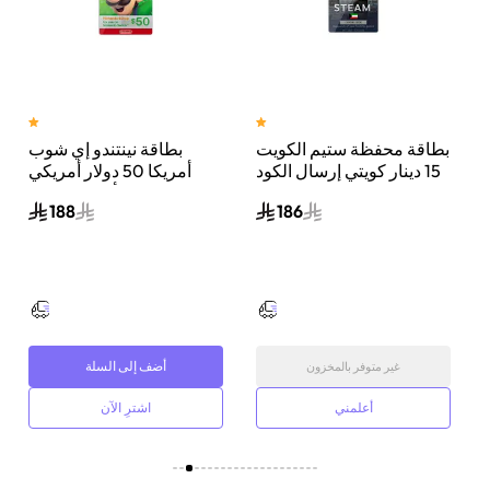
بطاقة محفظة ستيم الكويت
بطاقة نينتندو إي شوب
جيجا
15 دينار كويتي إرسال الكود
أمريكا 50 دولار أمريكي
الرقمي بالبريد الإلكتروني
ألوان متعددة
188
186
ألوان متعددة
أضف إلى السلة
غير متوفر بالمخزون
أعلمني
اشترِ الآن