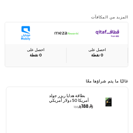
المزيد من المكافآت
احصل على
احصل على
0
نقطة
0
نقطة
غالبًا ما يتم شراؤها معًا
بطاقة هدايا ريزر جولد
أمريكا 50 دولار أمريكي
إرسال الكود الرقمي
188
188
بالبريد الإلكتروني
والرسائل أسود