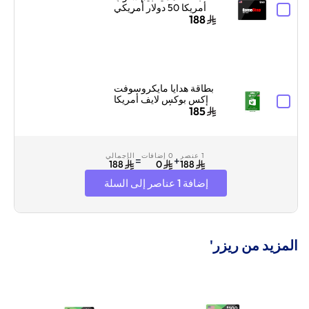
أمريكا 50 دولار أمريكي
أسود
188
بطاقة هدايا مايكروسوفت
إكس بوكس لايف أمريكا
50 دولار أمريكي إرسال
185
البطاقة الرقمية بالبريد
الإلكتروني والرسائل
أخضر
1 عنصر
0 إضافات
الإجمالي
=
+
188
0
188
إضافة 1 عناصر إلى السلة
المزيد من ريزر'