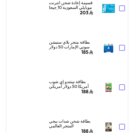
قسيمة إعادة شحن انترنت
موبايلي السعودية 10 جيجا
بايت لمدة 3 أشهر أزرق
203
بطاقة متجر بلاي ستيشن
سوني الإمارات 50 دولار
أمريكي إرسال الكود
185
الرقمي بالبريد الإلكتروني
والرسائل أزرق
بطاقة نينتندو إي شوب
أمريكا 50 دولار أمريكي
ألوان متعددة
188
بطاقة شحن شدات ببجي
المتجر العالمي
3000+850 شدة إرسال
188