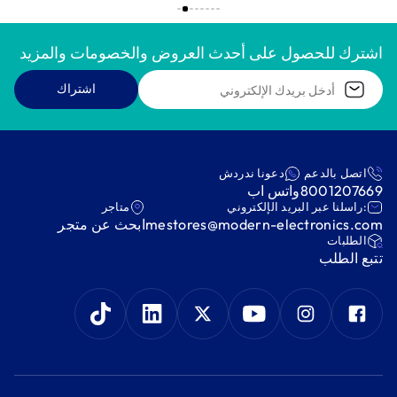
اشترك للحصول على أحدث العروض والخصومات والمزيد
اشتراك
اتصل بالدعم
دعونا ندردش
8001207669
واتس اب
:راسلنا عبر البريد الإلكتروني
متاجر
mestores@modern-electronics.com
ابحث عن متجر
‫الطلبات‬
‫تتبع الطلب‬