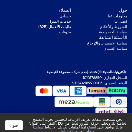
‫حول‬
‫العملاء‬
معلومات عنا
‫حسابي‬
اتصل بنا
‫خدمات المنزل‬
‫الشروط والأحكام‬
‫طلبات الأعمال (B2B)‬
‫سياسة الخصوصية‬
مدونات
‫الأسئلة الشائعة‬
‫سياسة الاستبدال والإرجاع‬
‫سياسة الضمان‬
الإلكترونيات الحديثة
2025. إحدى شركات مجموعة الفيصلية
السجل التجاري: 1010178850
الرقم الضريبي: 301244989910003
نحن نستخدم ملفات تعريف الارتباط لتحسين تجربة التصفح
الخاصة بك وتحليل حركة المرور لدينا. من خلال النقر على "قبول"،
قبول
فإنك توافق على استخدامنا لملفات تعريف الارتباط.
سياسة
ملفات تعريف الارتباط