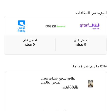
المزيد من المكافآت
احصل على
احصل على
0
نقطة
0
نقطة
غالبًا ما يتم شراؤها معًا
بطاقة شحن شدات ببجي
المتجر العالمي
3000+850 شدة إرسال
188
188
الكود الرقمي بالبريد
الإلكتروني والرسائل ألوان
متعددة