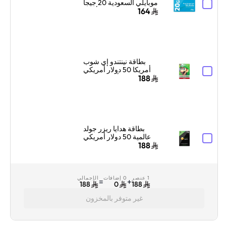
موبايلي السعودية 20 جيجا
بايت لمدة شهر واحد أزرق
164
بطاقة نينتندو إي شوب
أمريكا 50 دولار أمريكي
ألوان متعددة
188
بطاقة هدايا ريزر جولد
عالمية 50 دولار أمريكي
إرسال الكود الرقمي
188
بالبريد الإلكتروني
والرسائل أسود
1 عنصر
0 إضافات
الإجمالي
=
+
188
0
188
غير متوفر بالمخزون