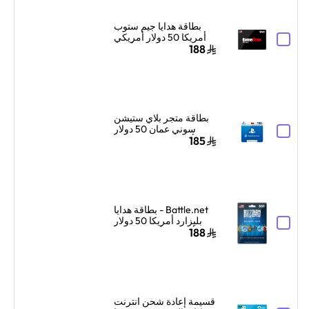
بطاقة هدايا جيم ستوب
أمريكا 50 دولار أمريكي
أسود
188
بطاقة متجر بلاي ستيشن
سوني عمان 50 دولار
أمريكي توصيل الكود
185
الرقمي بالبريد الإلكتروني
والرسائل أزرق/أبيض
Battle.net - بطاقة هدايا
بليزارد أمريكا 50 دولار
أمريكي ألوان متعددة
188
قسيمة إعادة شحن انترنت