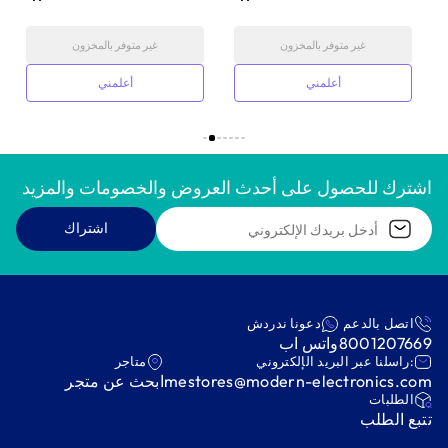
غير متوفر بالمخزون
غير متوفر بالمخزون
أعلمني
أعلمني
اشترك للحصول على أحدث العروض والخصومات والمزيد
اشتراك
اتصل بالدعم
دعونا ندردش
8001207669
واتس اب
:راسلنا عبر البريد الإلكتروني
متاجر
mestores@modern-electronics.com
ابحث عن متجر
‫الطلبات‬
‫تتبع الطلب‬