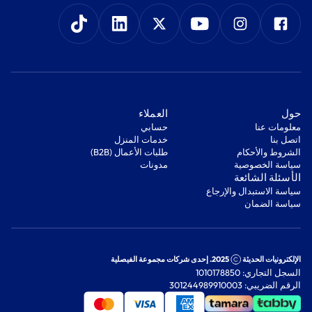
‫حول‬
‫العملاء‬
معلومات عنا
‫حسابي‬
اتصل بنا
‫خدمات المنزل‬
‫الشروط والأحكام‬
‫طلبات الأعمال (B2B)‬
‫سياسة الخصوصية‬
مدونات
‫الأسئلة الشائعة‬
‫سياسة الاستبدال والإرجاع‬
‫سياسة الضمان‬
الإلكترونيات الحديثة
2025. إحدى شركات مجموعة الفيصلية
السجل التجاري: 1010178850
الرقم الضريبي: 301244989910003