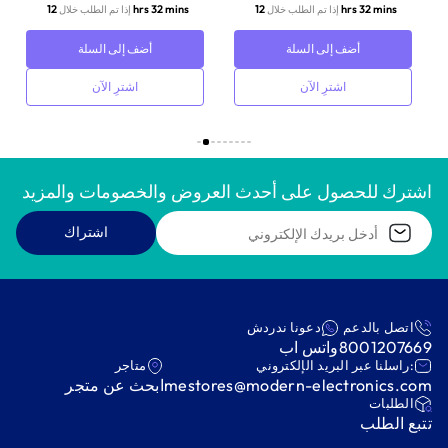
12 hrs 32 mins
12 hrs 32 mins
إذا تم الطلب خلال
إذا تم الطلب خلال
أضف إلى السلة
أضف إلى السلة
اشترِ الآن
اشترِ الآن
اشترك للحصول على أحدث العروض والخصومات والمزيد
اشتراك
اتصل بالدعم
دعونا ندردش
8001207669
واتس اب
:راسلنا عبر البريد الإلكتروني
متاجر
mestores@modern-electronics.com
ابحث عن متجر
‫الطلبات‬
‫تتبع الطلب‬