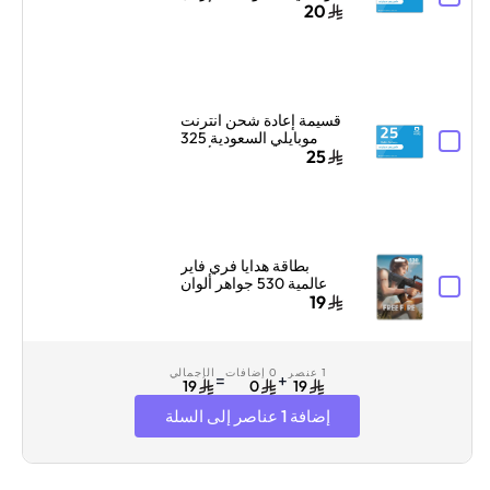
سعودي أزرق
20
قسيمة إعادة شحن انترنت
موبايلي السعودية 325
ريال سعودي أزرق
25
بطاقة هدايا فري فاير
عالمية 530 جواهر ألوان
متعددة
19
1 عنصر
0 إضافات
الإجمالي
=
+
19
0
19
إضافة 1 عناصر إلى السلة