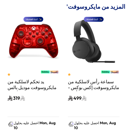
المزيد من مايكروسوفت'
عبة
سماعة رأس لاسلكية من
يد تحكم لاسلكية من
مايكروسوفت إكس بوكس ​​-
مايكروسوفت موديل بالس
)
أسود
سايفر لكونسول الألعاب
319
499
متوافقة مع إكس بوكس
سلسلة X وS بالس سايفر
Mon, Aug
Mon, Aug
احصل عليه بحلول
احصل عليه بحلول
10
10