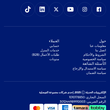
‫حول‬
‫العملاء‬
معلومات عنا
‫حسابي‬
اتصل بنا
‫خدمات المنزل‬
‫الشروط والأحكام‬
‫طلبات الأعمال (B2B)‬
‫سياسة الخصوصية‬
مدونات
‫الأسئلة الشائعة‬
‫سياسة الاستبدال والإرجاع‬
‫سياسة الضمان‬
الإلكترونيات الحديثة
2025. إحدى شركات مجموعة الفيصلية
السجل التجاري: 1010178850
الرقم الضريبي: 301244989910003