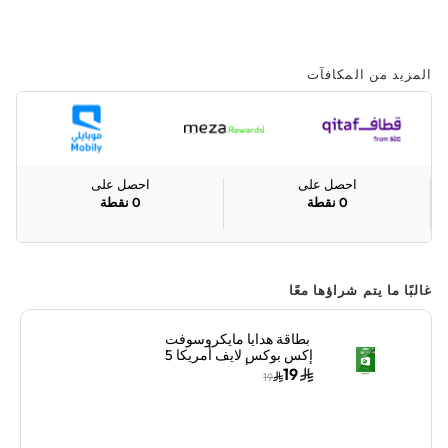
المزيد من المكافآت
احصل على
احصل على
0
نقطة
0
نقطة
غالبًا ما يتم شراؤها معًا
بطاقة هدايا مايكروسوفت
إكس بوكس لايف أمريكا 5
دولار أمريكي إرسال
19
19
البطاقة الرقمية بالبريد
الإلكتروني والرسائل
أخضر