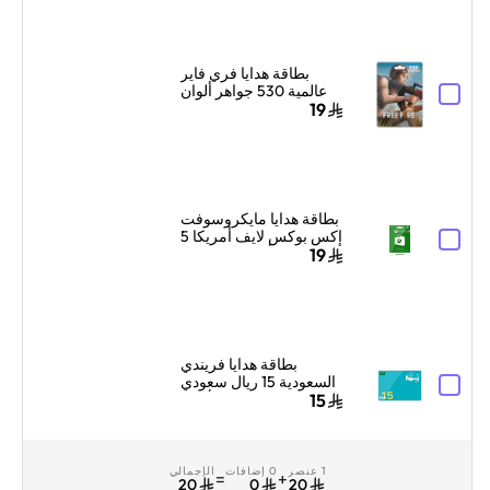
بطاقة هدايا فري فاير
عالمية 530 جواهر ألوان
متعددة
19
بطاقة هدايا مايكروسوفت
إكس بوكس لايف أمريكا 5
دولار أمريكي إرسال
19
البطاقة الرقمية بالبريد
الإلكتروني والرسائل
أخضر
بطاقة هدايا فريندي
السعودية 15 ريال سعودي
أزرق
15
1 عنصر
0 إضافات
الإجمالي
=
+
20
0
20