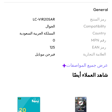
مباشرةً إلى بريدك الإلكتروني باللونين الأحمر والأبيض. مثالية لمستخدمي
General
الدفع المسبق الذين يرغبون في إدارة وقت البث والبيانات والرسائل دون
فواتير شهرية. تعمل هذه البطاقة الرقمية في جميع أنحاء المملكة العربية
رمز المنتج
LC-VIR20SAR
السعودية على شبكة موثوقة، بحيث يمكنك البقاء على اتصال أينما كنت.
Compatibility
الجوال
لبدء استخدامه، ما عليك سوى الاتصال بالرقم 101 متبوعاً برقم القسيمة.
Country
المملكة العربية السعودية
رقم MPN
0
رمز EAN
125
‫العلامة التجارية
فيرجن موبايل
+
عرض جميع المواصفات
شاهد العملاء أيضًا