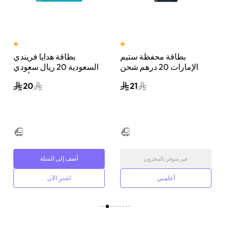
بطاقة محفظة ستيم
بطاقة هدايا فريندي
 لايف أمريكا 5
الإمارات 20 درهم شحن
السعودية 20 ريال سعودي
عبر البريد الإلكتروني كود
أزرق
20
21
رقمي
أضف إلى السلة
غير متوفر بالمخزون
أعلمني
اشترِ الآن