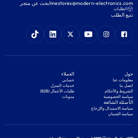
mestores@modern-electronics.com
ابحث عن متجر
‫الطلبات‬
‫تتبع الطلب‬
‫حول‬
‫العملاء‬
معلومات عنا
‫حسابي‬
اتصل بنا
‫خدمات المنزل‬
‫الشروط والأحكام‬
‫طلبات الأعمال (B2B)‬
‫سياسة الخصوصية‬
مدونات
‫الأسئلة الشائعة‬
‫سياسة الاستبدال والإرجاع‬
‫سياسة الضمان‬