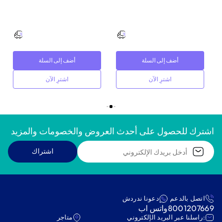
أضف إلى السلة
أضف إلى السلة
اشترِ الآن
اشترِ الآن
اشترك للحصول على أحدث العروض والخصومات والمزيد
اشتراك
اتصل بالدعم
دعونا ندردش
8001207669
واتس اب
:راسلنا عبر البريد الإلكتروني
متاجر