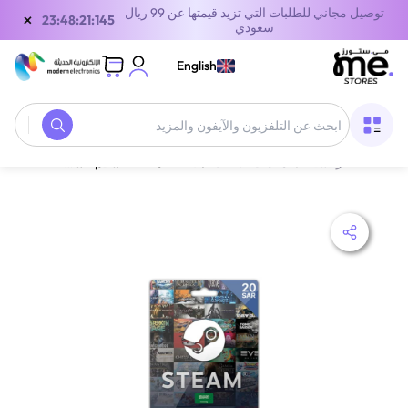
توصيل مجاني للطلبات التي تزيد قيمتها عن 99 ريال
×
23:48:21:145
سعودي
English
الصفحة الرئيسية
/
معدات الألعاب
/
بطاقة محفظة ستيم السعودية 20 ريال سعودي إرسال الكود الرقمي بالبريد الإلكتروني ألوان متعددة