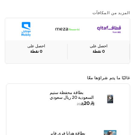
المزيد من المكافآت
احصل على
احصل على
0
نقطة
0
نقطة
غالبًا ما يتم شراؤها معًا
بطاقة محفظة ستيم
السعودية 20 ريال سعودي
إرسال الكود الرقمي
20
20
بالبريد الإلكتروني ألوان
متعددة
بطاقة هدايا فري فاير