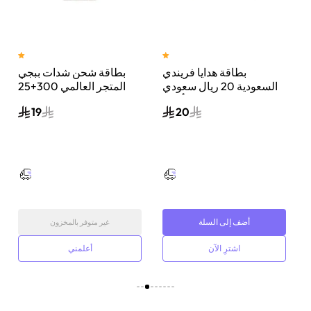
بطاقة هدايا فريندي
بطاقة شحن شدات ببجي
ي
السعودية 20 ريال سعودي
المتجر العالمي 300+25
أزرق
شدة إرسال الكود الرقمي
19
20
بالبريد الإلكتروني والرسائل
ألوان متعددة
أضف إلى السلة
غير متوفر بالمخزون
اشترِ الآن
أعلمني