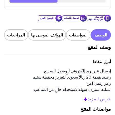
الوصف
المواصفات
الهواتف الموصى بها
المراجعات
وصف المنتج
أبرز النقاط
إرسال عبر بريد إلكتروني للوصول السريع
رصيد بقيمة 20 ريالاً سعودياً لتعزيز محفظة ستيم
رمز رقمي آمن
عملية استرداد سهلة لاستخدام خالٍ من المتاعب
رائعة لشراء الألعاب والوظائف الإضافية
+
عرض المزيد
نظرة عامة
مواصفات المنتج
اكتشف عالمًا من الألعاب الملحمية مع بطاقة المحفظة هذه. يتم توصيلها