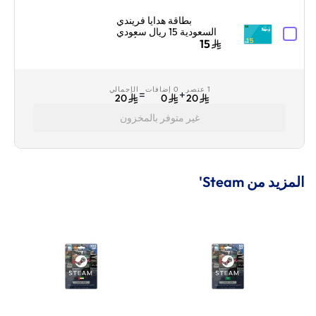
بطاقة هدايا فريندي
السعودية 15 ريال سعودي
أزرق
15
1 عنصر
0 إضافات
الإجمالي
=
+
20
0
20
غير متوفر بالمخزون
المزيد من Steam'