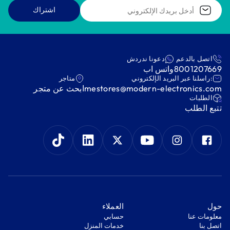
اشتراك
اتصل بالدعم
دعونا ندردش
8001207669
واتس اب
:راسلنا عبر البريد الإلكتروني
متاجر
mestores@modern-electronics.com
ابحث عن متجر
‫الطلبات‬
‫تتبع الطلب‬
‫حول‬
‫العملاء‬
معلومات عنا
‫حسابي‬
اتصل بنا
‫خدمات المنزل‬