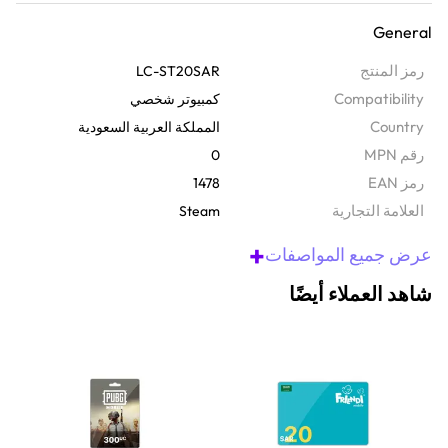
على الفور عبر البريد الإلكتروني ويسهل استرداد قيمتها عبر البريد
General
الإلكتروني، وتفتح لك العديد من الطرق الرائعة للاستمتاع - بدءًا من تنزيلات
أفضل الألعاب إلى المحتوى الحصري داخل اللعبة. من السهل تفعيل هذه
رمز المنتج
LC-ST20SAR
البطاقة الرقمية من خلال حسابك حتى تتمكن من الانطلاق مباشرةً في
Compatibility
كمبيوتر شخصي
المرح.
Country
المملكة العربية السعودية
رقم MPN
0
رمز EAN
1478
‫العلامة التجارية
Steam
+
عرض جميع المواصفات
شاهد العملاء أيضًا