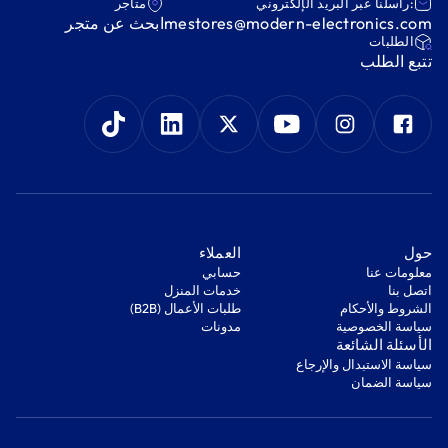
:راسلنا عبر البريد الإلكتروني
متاجر
mestores@modern-electronics.com
ابحث عن متجر
‫الطلبات‬
‫تتبع الطلب‬
‫حول‬
‫العملاء‬
معلومات عنا
‫حسابي‬
اتصل بنا
‫خدمات المنزل‬
‫الشروط والأحكام‬
‫طلبات الأعمال (B2B)‬
‫سياسة الخصوصية‬
مدونات
‫الأسئلة الشائعة‬
‫سياسة الاستبدال والإرجاع‬
‫سياسة الضمان‬