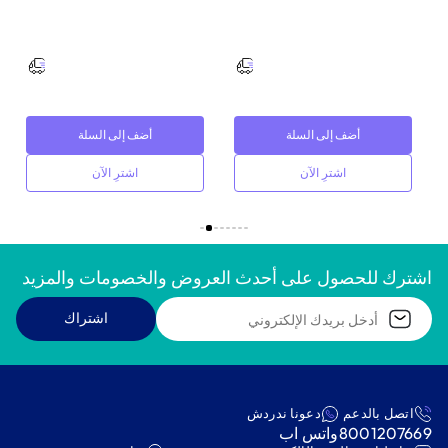
أضف إلى السلة
أضف إلى السلة
اشترِ الآن
اشترِ الآن
اشترك للحصول على أحدث العروض والخصومات والمزيد
اشتراك
اتصل بالدعم
دعونا ندردش
8001207669
واتس اب