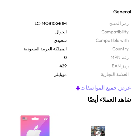
إنترنت جوال موثوق به. ستحصل على 10 جيجابايت من البيانات السريعة
General
التي تستمر لمدة 30 يوماً في جميع أنحاء المملكة العربية السعودية. رائعة
للبث أو التصفح أو البقاء على اتصال. لاستخدامها، ما عليك سوى الانتقال
رمز المنتج
LC-MOB10GB1M
إلى connect.mobily.com.sa أو الاتصال على 1400VoucherNumber#،
Compatibility
الجوال
والاستمتاع بثلاثة أشهر من الإنترنت السهل.
Compatible with
سعودي
Country
المملكة العربية السعودية
رقم MPN
0
رمز EAN
429
‫العلامة التجارية
موبايلي
+
عرض جميع المواصفات
شاهد العملاء أيضًا