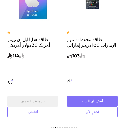
بطاقة محفظة ستيم
بطاقة هدايا آبل آي تيونز
ي
الإمارات 100 درهم إماراتي
أمريكا 30 دولار أمريكي
إرسال الكود الرقمي بالبريد
إرسال الكود الرقمي بالبريد
114
103
الإلكتروني ألوان متعددة
الإلكتروني أزرق/وردي
أضف إلى السلة
غير متوفر بالمخزون
اشترِ الآن
أعلمني