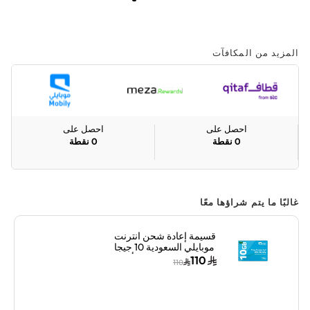
المزيد من المكافآت
احصل على
احصل على
0
نقطة
0
نقطة
غالبًا ما يتم شراؤها معًا
قسيمة إعادة شحن انترنت
موبايلي السعودية 10 جيجا
بايت لشهر واحد أزرق
110
110