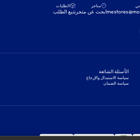
ني
متاجر
‫الطلبات‬
mestores@mod
ابحث عن متجر
‫تتبع الطلب‬
‫الأسئلة الشائعة‬
‫سياسة الاستبدال والإرجاع‬
‫سياسة الضمان‬