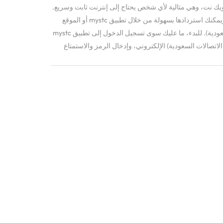
انات غير المحدودة على شبكة STC كويك نت، وهي مثالية لأي شخص يحتاج إلى إنترنت ثابت وسريع.
تبدو جميلة باللونين الأرجواني والأبيض، ويمكنك استردادها بسهولة من خلال تطبيق mystc أو الموقع
الإلكتروني أو STC (شركة الاتصالات السعودية). للبدء، ما عليك سوى تسجيل الدخول إلى تطبيق mystc
تصالات السعودية) الإلكتروني، وإدخال الرمز والاستمتاع