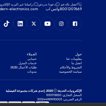
اتصل بالدعم
دعونا ندردش
:راسلنا عبر البريد الإلكترو
8001207669
واتس اب
ern-electronics.com
‫حول‬
‫العملاء‬
معلومات عنا
‫حسابي‬
اتصل بنا
‫خدمات المنزل‬
‫الشروط والأحكام‬
‫طلبات الأعمال (B2B)‬
‫سياسة الخصوصية‬
مدونات
الإلكترونيات الحديثة
2025. إحدى شركات مجموعة الفيصلية
السجل التجاري: 1010178850
الرقم الضريبي: 301244989910003