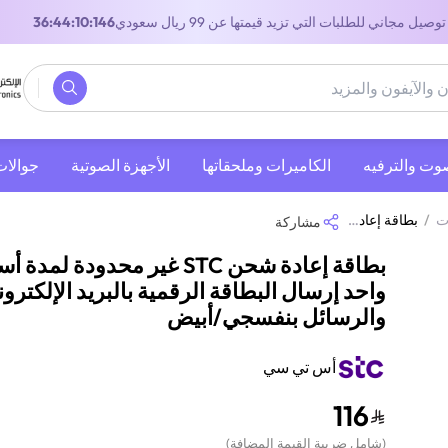
توصيل مجاني للطلبات التي تزيد قيمتها عن 99 ريال سعودي
35:44:10:146
صوت والترفيه
‫الكاميرات وملحقاتها‬
الأجهزة الصوتية
جوالات
ت
/
بطاقة إعادة شحن STC غير محدودة لمدة أسبوع واحد إرسال البطاقة الرقمية بالبريد الإلكتروني والرسائل بنفسجي/أبيض
مشاركة
بطاقة إعادة شحن STC غير محدودة لمدة
واحد إرسال البطاقة الرقمية بالبريد الإلكترو
والرسائل بنفسجي/أبيض
أس تي سي
116
(
شامل ضريبة القيمة المضافة
)