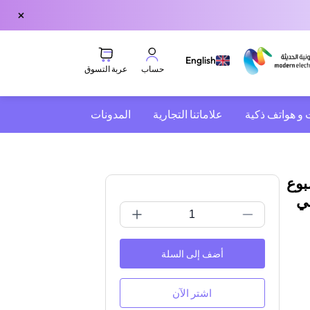
×
English
عربة التسوق
حساب
 و هواتف ذكية
علاماتنا التجارية
المدونات
 أسبوع
ني
أضف إلى السلة
اشتر الآن