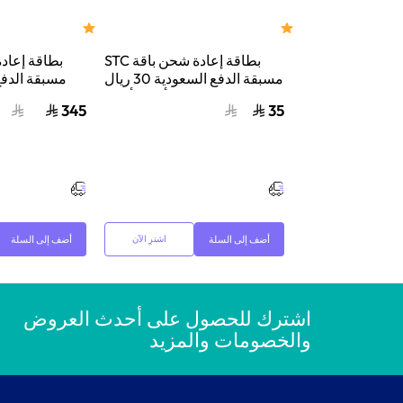
بطاقة إعادة شحن باقة STC
مسبقة الدفع السعودية 30 ريال
سعودي أزرق/أحمر
ريال سع
345
35
أضف إلى السلة
أضف إلى السلة
اشترِ الآن
اشترك للحصول على أحدث العروض
والخصومات والمزيد