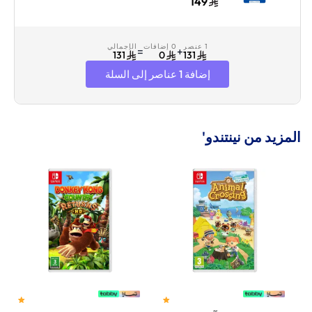
أمريكي إرسال الكود
149
الرقمي بالبريد الإلكتروني
والرسائل أزرق/أبيض
1 عنصر
0 إضافات
الإجمالي
=
+
131
0
131
إضافة 1 عناصر إلى السلة
المزيد من نينتندو'