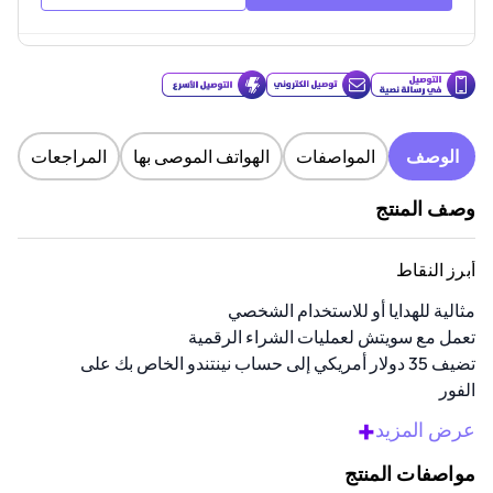
الوصف
المواصفات
الهواتف الموصى بها
المراجعات
وصف المنتج
أبرز النقاط
مثالية للهدايا أو للاستخدام الشخصي
تعمل مع سويتش لعمليات الشراء الرقمية
تضيف 35 دولار أمريكي إلى حساب نينتندو الخاص بك على
الفور
استخدمها للألعاب، والمحتوى القابل للتنزيل (DLCs)،
+
عرض المزيد
والتصاريح
لا حاجة لبطاقة ائتمان لاستخدامها
مواصفات المنتج