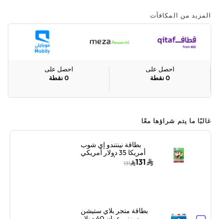
المزيد من المكافآت
احصل على
احصل على
0
نقطة
0
نقطة
غالبًا ما يتم شراؤها معًا
بطاقة نينتندو إي شوب
أمريكا 35 دولار أمريكي
ألوان متعددة
131
131
بطاقة متجر بلاي ستيشن
سوني عمان 40 دولار