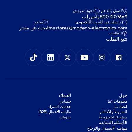
اتصل بالدعم
دعونا ندردش
8001207669
واتس اب
:راسلنا عبر البريد الإلكتروني
متاجر
mestores@modern-electronics.com
ابحث عن متجر
‫الطلبات‬
‫تتبع الطلب‬
‫حول‬
‫العملاء‬
معلومات عنا
‫حسابي‬
اتصل بنا
‫خدمات المنزل‬
‫الشروط والأحكام‬
‫طلبات الأعمال (B2B)‬
‫سياسة الخصوصية‬
مدونات
‫الأسئلة الشائعة‬
‫سياسة الاستبدال والإرجاع‬