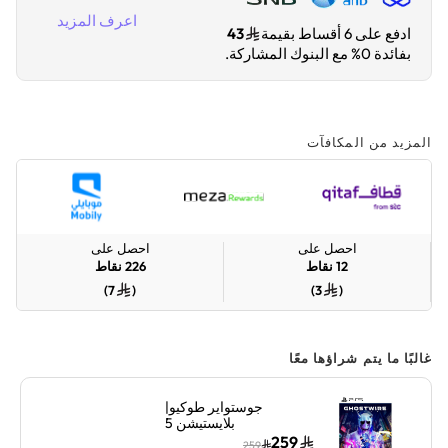
اعرف المزيد
ادفع على 6 أقساط بقيمة
43
بفائدة 0% مع البنوك المشاركة.
المزيد من المكافآت
احصل على
احصل على
12
نقاط
226
نقاط
)
7
(
)
3
(
غالبًا ما يتم شراؤها معًا
جوستواير طوكيو|
بلايستيشن 5
259
259