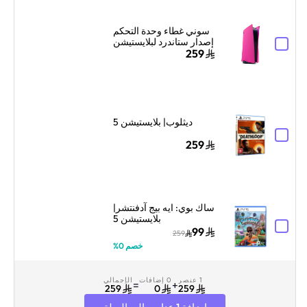
سوني غطاء وحدة التحكم
إصدار ستاندرد لبلايستيشن
5 – وردي نوفا
259
ديثلوب| بلايستيشن 5
259
ساك بوي: ايه بيج آدفنتشر|
بلايستيشن 5
99
259
خصم 0%
1 عنصر
0 إضافات
الإجمالي
=
+
259
0
259