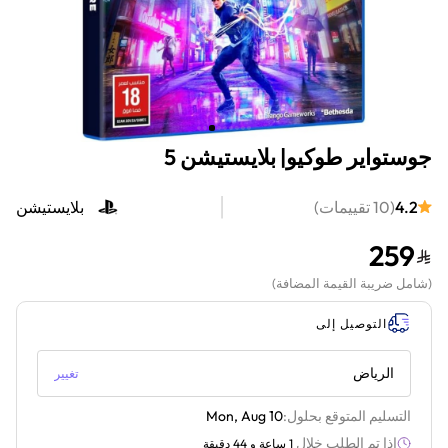
جوستواير طوكيو| بلايستيشن 5
4.2
(
10
تقييمات
)
بلايستيشن
259
(
شامل ضريبة القيمة المضافة
)
التوصيل إلى
الرياض
تغيير
التسليم المتوقع بحلول:
Mon, Aug 10
إذا تم الطلب خلال
1 ساعة و 44 دقيقة