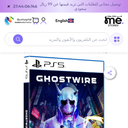
توصيل مجاني للطلبات التي تزيد قيمتها عن 99 ريال
×
27:44:06:146
سعودي
English
الصفحة الرئيسية
/
معدات الألعاب
/
ألعاب CDS
/
ألعاب بلايستيشن 5
/
جو