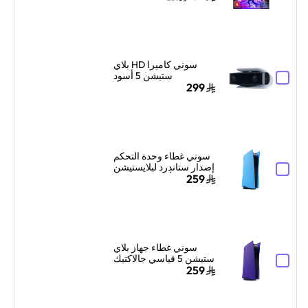
سوني كاميرا HD بلاي
ستيشن 5 أسود
299
سوني غطاء وحدة التحكم
إصدار ستاندرد لبلايستيشن
5 – أزرق ستارلايت
259
سوني غطاء جهاز بلاي
ستيشن 5 قياسي جالاكتيك
بربل
259