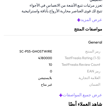
تعزز مرئيات تتبع الأشعة من الانغماس في الأجواء
تتيح لك قوى العناصر محاربة الأرواح بأناقة واستراتيجية
الصوت الغامر يعزز كل خطوة من خطواتك
+
عرض المزيد
متوافقة مع بلاي ستيشن 5
مواصفات المنتج
General
رمز المنتج
SC-PS5-GHOSTWIRE
TestFreaks Rating (1-5)
4.180000
TestFreaks Review Count
10
رمز EAN
0
‫العلامة التجارية
بلايستيشن
الضمان‬
غير متاح
+
عرض جميع المواصفات
شاهد العملاء أيضًا