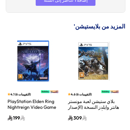
إضافة 1 عناصر إلى السلة
المزيد من بلايستيشن'
)
التقييمات
6
(
4.6
)
التقييمات
6
(
4.1
ن
بلاي ستيشن لعبة مونستر
PlayStation Elden Ring
هانتر وايلدز النسخة (الإصدار
Nightreign Video Game
ثلاثي الأبعاد المتحرك) بلاي
Playstation 5
199
309
ستيشن 5