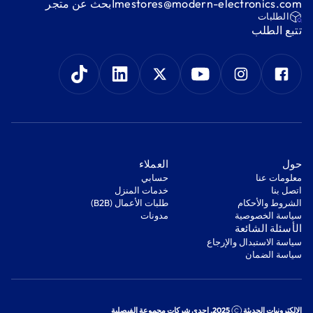
mestores@modern-electronics.com
ابحث عن متجر
‫الطلبات‬
‫تتبع الطلب‬
‫حول‬
‫العملاء‬
معلومات عنا
‫حسابي‬
اتصل بنا
‫خدمات المنزل‬
‫الشروط والأحكام‬
‫طلبات الأعمال (B2B)‬
‫سياسة الخصوصية‬
مدونات
‫الأسئلة الشائعة‬
‫سياسة الاستبدال والإرجاع‬
‫سياسة الضمان‬
الإلكترونيات الحديثة
2025. إحدى شركات مجموعة الفيصلية