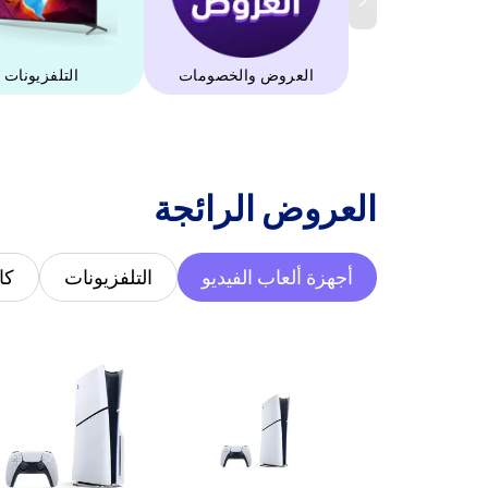
العروض والخصومات
التلفزيونات
‫العروض الرائجة‬
أجهزة ألعاب الفيديو
التلفزيونات
كا