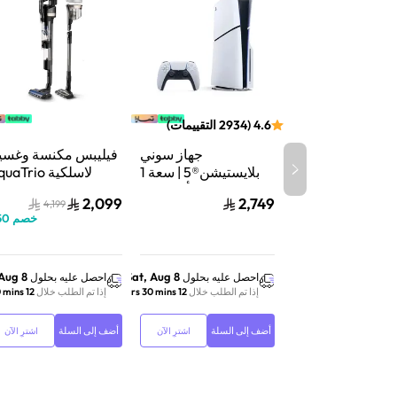
4.6
(
2934
التقييمات
)
جهاز سوني
فيليبس مكنسة وغسي
بلايستيشن®5 | سعة 1
لاسلكية aTrio
تيرابايت SSD | أداء فائق
سلسلة 9000 |
2,099
2,749
4,199
السرعة للألعاب | تتبع
شفط وغسيل | تنظي
خصم
50
الأشعة | أبيض | CFI-
عميق | XW9463/10
2116A01Y
 Aug 8
Sat, Aug 8
احصل عليه بحلول
احصل عليه بحلول
إذا تم الطلب خلال
12 hrs 30 mins
إذا تم الطلب خلال
12 hrs 30 mins
أضف إلى السلة
أضف إلى السلة
اشترِ الآن
اشترِ الآن