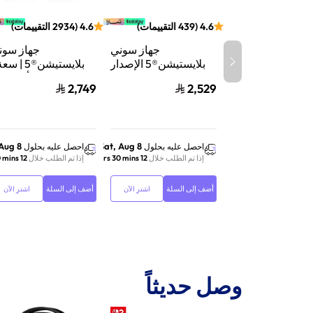
4.6
(
439
التقييمات
)
4.6
(
2934
التقييمات
)
جهاز سوني
جهاز سون
بلايستيشن®5 الإصدار
الرقمي | سعة 825
تيرابايت SSD | أداء
2,749
2,529
جيجابايت SSD | أداء
السرعة للألعاب | تت
فائق السرعة للألعاب |
الأشعة | أب
تتبع الأشعة | أبيض |
116A01Y
CFI-2116B01Y
 Aug 8
Sat, Aug 8
احصل عليه بحلول
احصل عليه بحلول
إذا تم الطلب خلال
12 hrs 30 mins
إذا تم الطلب خلال
12 hrs 30 mins
أضف إلى السلة
أضف إلى السلة
اشترِ الآن
اشترِ الآن
وصل حديثاً