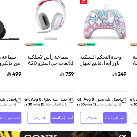
ة
وحدة التحكم السلكية
سماعة رأس لاسلكية
سماعة ر
استرو A20
باور أيه أدفانتج لجهاز
للألعاب جي استرو A20
من مايكر
من
ننتيندو سويتش 2 مملكة
X لايت سبيد، لبلاي
ب
499
759
249
لوجيتك، لبلايستيشن 5
الفطر
ستيشن 5 واكس بوكس
ش
وسويتش والكمبيوتر -
ود
أبيض
Sat, Aug 8
Sat, Aug 8
Sat,
احصل عليه بحلول
احصل عليه بحلول
احصل عليه 
إذا تم الطلب خلال
12 hrs 30 mins
إذا تم الطلب خلال
12 hrs 30 mins
إذا تم الطلب
أضف إلى السلة
أضف إلى السلة
أضف إلى السلة
اشترِ الآن
اشترِ الآن