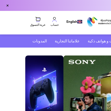
×
English
عربة التسوق
حساب
 و هواتف ذكية
علاماتنا التجارية
المدونات