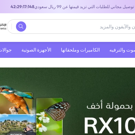
توصيل مجاني للطلبات التي تزيد قيمتها عن 99 ريال سعودي
40:29:17:148
صوت والترفيه
‫الكاميرات وملحقاتها‬
الأجهزة الصوتية
جوالات