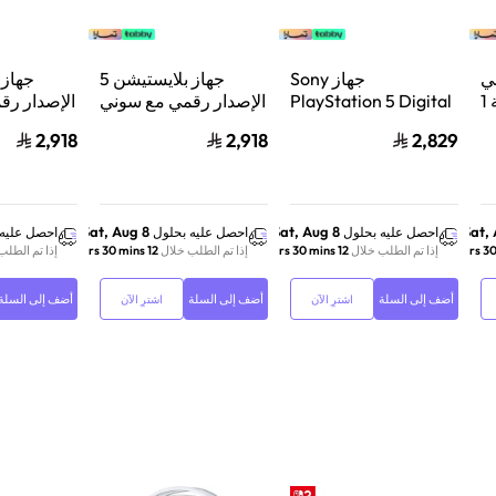
ي
جهاز Sony
جهاز بلايستيشن 5
بلايستيشن®5 | سعة 1
PlayStation 5 Digital
الإصدار رقمي مع سوني
الإصدار رق
 فائق
Edition Console سعة
دوال سينس وحدة تحكم
دوال سينس
2,918
2,918
2,829
بع
825 جيجابايت مع وحدة
لاسلكية بلايستيشن 5
يض | CFI-
تحكم إضافية
لؤلؤي لامع
DualSense Wireless
2
Controller لاسلكية –
أبيض
Sat, Aug 8
Sat, Aug 8
Sat,
احصل عليه بحلول
احصل عليه بحلول
احصل عليه 
إذا تم الطلب خلال
12 hrs 30 mins
إذا تم الطلب خلال
12 hrs 30 mins
إذا تم الطلب
أضف إلى السلة
أضف إلى السلة
أضف إلى السلة
اشترِ الآن
اشترِ الآن