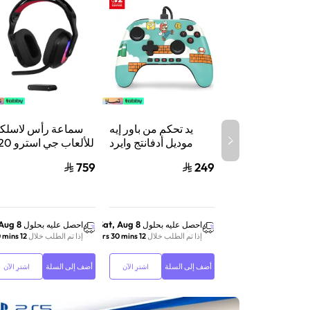
يد تحكم من باور إيه
سماعة رأس لاسلكي
موديل أدفانتج وايرد
للألعاب جي 
لنينتندو سويتش 2،
X لايت سبيد 
759
249
سلكي، بتقنية هول
إيفكت وأزرار قابلة
واكس بوكس وسويت
للبرمجة ومنفذ سماعة،
والكمبيوتر أس
بتصميم ماريو تايم
 Aug 8
Sat, Aug 8
احصل عليه بحلول
احصل عليه بحلول
إذا تم الطلب خلال
12 hrs 30 mins
إذا تم الطلب خلال
12 hrs 30 mins
أضف إلى السلة
أضف إلى السلة
اشترِ الآن
اشترِ الآن