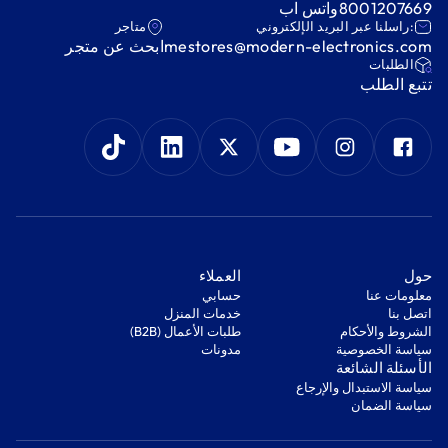
8001207669
واتس اب
:راسلنا عبر البريد الإلكتروني
متاجر
mestores@modern-electronics.com
ابحث عن متجر
‫الطلبات‬
‫تتبع الطلب‬
‫حول‬
‫العملاء‬
معلومات عنا
‫حسابي‬
اتصل بنا
‫خدمات المنزل‬
‫الشروط والأحكام‬
‫طلبات الأعمال (B2B)‬
‫سياسة الخصوصية‬
مدونات
‫الأسئلة الشائعة‬
‫سياسة الاستبدال والإرجاع‬
‫سياسة الضمان‬