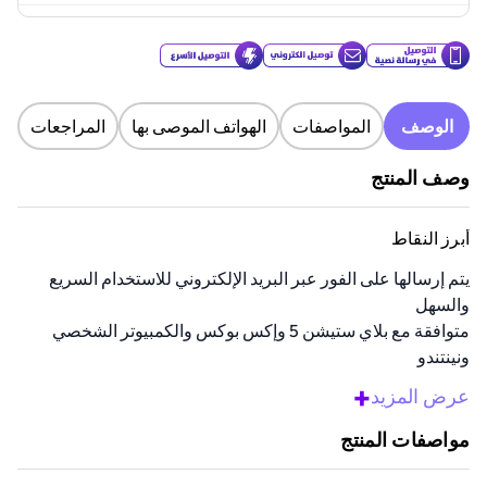
الوصف
المواصفات
الهواتف الموصى بها
المراجعات
وصف المنتج
أبرز النقاط
يتم إرسالها على الفور عبر البريد الإلكتروني للاستخدام السريع
والسهل
متوافقة مع بلاي ستيشن 5 وإكس بوكس والكمبيوتر الشخصي
ونينتندو
تمنحك الوصول إلى الألعاب والعتاد والمقتنيات في أي وقت
+
عرض المزيد
خيار هدية رائع للاعبين من جميع الأعمار
استرد المبلغ بسهولة على GameStop.com أو في المتجر
مواصفات المنتج
نظرة عامة