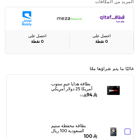
المزيد من المكافآت
احصل على
احصل على
0
نقطة
0
نقطة
غالبًا ما يتم شراؤها معًا
بطاقة هدايا جيم ستوب
أمريكا 25 دولار أمريكي
أسود
94
94
بطاقة محفظة ستيم
السعودية 100 ريال
سعودي إرسال الكود
100