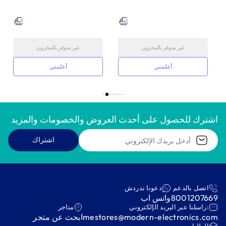
غير متوفر بالمخزون
غير متوفر بالمخزون
أعلمني
أعلمني
اشترك للحصول على أحدث العروض والخصومات والمزيد
اشتراك
اتصل بالدعم
دعونا ندردش
8001207669
واتس اب
:راسلنا عبر البريد الإلكتروني
متاجر
mestores@modern-electronics.com
ابحث عن متجر