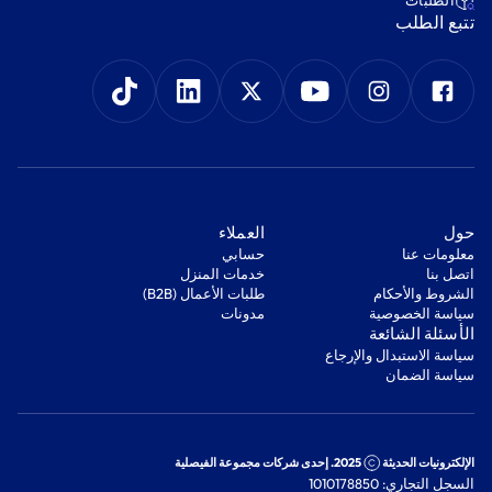
‫الطلبات‬
‫تتبع الطلب‬
‫حول‬
‫العملاء‬
معلومات عنا
‫حسابي‬
اتصل بنا
‫خدمات المنزل‬
‫الشروط والأحكام‬
‫طلبات الأعمال (B2B)‬
‫سياسة الخصوصية‬
مدونات
‫الأسئلة الشائعة‬
‫سياسة الاستبدال والإرجاع‬
‫سياسة الضمان‬
الإلكترونيات الحديثة
2025. إحدى شركات مجموعة الفيصلية
السجل التجاري: 1010178850