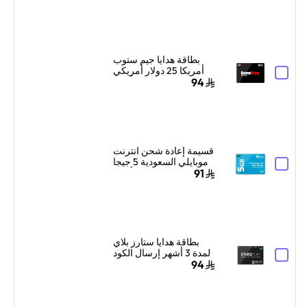
البطاقة الرقمية بالبريد
الإلكتروني والرسائل
أخضر
بطاقة هدايا جيم ستوب
أمريكا 25 دولار أمريكي
أسود
94
قسيمة إعادة شحن انترنت
موبايلي السعودية 5 جيجا
بايت لمدة شهر واحد أزرق
91
بطاقة هدايا ستارز بلاي
لمدة 3 أشهر إرسال الكود
الرقمي بالبريد الإلكتروني
94
أسود/أبيض