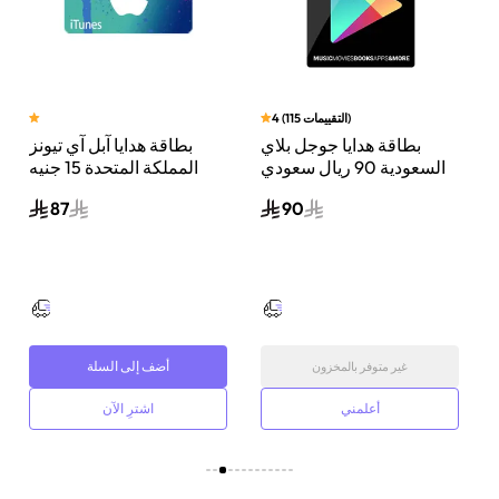
)
التقييمات
115
(
4
بطاقة هدايا جوجل بلاي
بطاقة هدايا آبل آي تيونز
ي
السعودية 90 ريال سعودي
المملكة المتحدة 15 جنيه
إرسال الكود الرقمي بالبريد
إسترليني إرسال الكود
87
90
الإلكتروني أسود
الرقمي بالبريد الإلكتروني
أزرق
أضف إلى السلة
غير متوفر بالمخزون
أعلمني
اشترِ الآن