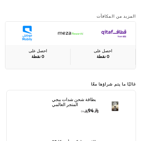
المزيد من المكافآت
احصل على
احصل على
0
نقطة
0
نقطة
غالبًا ما يتم شراؤها معًا
بطاقة شحن شدات ببجي
المتجر العالمي
1500+300 شدة إرسال
94
94
الكود الرقمي بالبريد
الإلكتروني والرسائل ألوان
متعددة