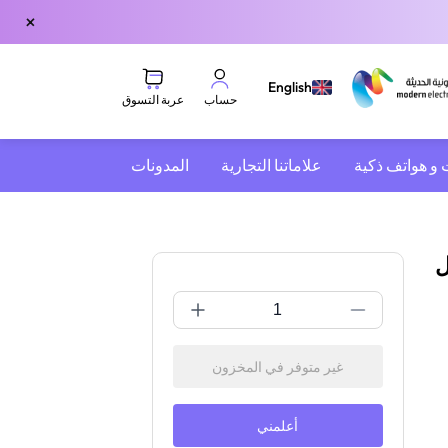
×
English
عربة التسوق
حساب
 و هواتف ذكية
علاماتنا التجارية
المدونات
إرسال
غير متوفر في المخزون
أعلمني