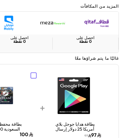
المزيد من المكافآت
احصل على
احصل على
0
نقطة
0
نقطة
غالبًا ما يتم شراؤها معًا
+
بطاقة هدايا جوجل بلاي
بطاقة محفظة
أمريكا 25 دولار إرسال
الكود الرقمي بالبريد
سعودي إرسال
100
97
97