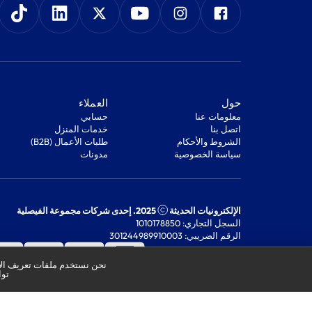
‫حول‬
‫العملاء‬
معلومات عنا
‫حسابي‬
اتصل بنا
‫خدمات المنزل‬
‫الشروط والأحكام‬
‫طلبات الأعمال (B2B)‬
‫سياسة الخصوصية‬
مدونات
الإلكترونيات الحديثة
2025. إحدى شركات مجموعة الفيصلية
السجل التجاري: 1010178850
الرقم الضريبي: 301244989910003
نحن نستخدم ملفات تعريف الار
توا