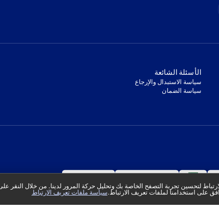
‫الأسئلة الشائعة‬
‫سياسة الاستبدال والإرجاع‬
‫سياسة الضمان‬
تباط لتحسين تجربة التصفح الخاصة بك وتحليل حركة المرور لدينا. من خلال النقر على
فق على استخدامنا لملفات تعريف الارتباط.
سياسة ملفات تعريف الارتباط