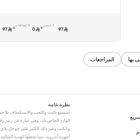
الإلكتروني أسود
الرقمي بالبريد الإ
ألوان 
1 عنصر
0 إضافات
ا
=
+
97
0
97
 بها
المراجعات
نظرة عامة
استمتع بالبث واللعب والاستكشاف بلا حدو
سريع
الوارد الخاص بك، وهي عبارة عن رمز رقمي
والكتب وغير ذلك الكثير على جوجل بلاي. 
م
أجهزة أندرويد، مما يجعلها الهدية المثالية أ