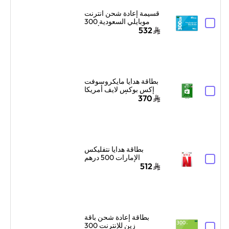
قسيمة إعادة شحن انترنت
موبايلي السعودية 300
جيجا بايت لمدة 3 أشهر
532
أزرق
بطاقة هدايا مايكروسوفت
إكس بوكس لايف أمريكا
100 دولار أمريكي إرسال
370
البطاقة الرقمية بالبريد
الإلكتروني والرسائل
أخضر
بطاقة هدايا نتفليكس
الإمارات 500 درهم
إماراتي إرسال الكود
512
الرقمي بالبريد الإلكتروني
أبيض/أحمر
بطاقة إعادة شحن باقة
زين للإنترنت 300