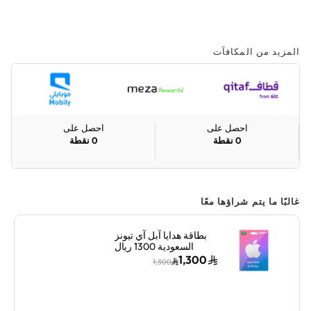
المزيد من المكافآت
احصل على
احصل على
0
نقطة
0
نقطة
غالبًا ما يتم شراؤها معًا
بطاقة هدايا آبل آي تيونز
السعودية 1300 ريال
سعودي إرسال الكود
1,300
1,300
الرقمي بالبريد الإلكتروني
أزرق/وردي