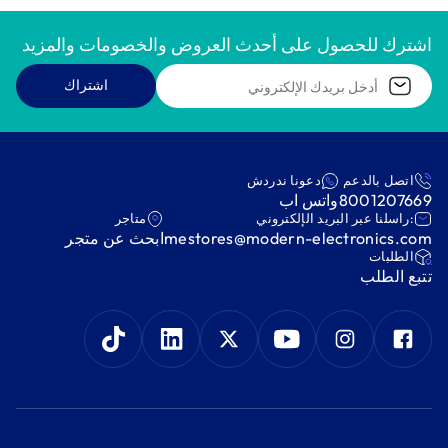
اشترك للحصول على أحدث العروض والخصومات والمزيد
اشتراك
اتصل بالدعم
دعونا ندردش
8001207669
واتس اب
:راسلنا عبر البريد الإلكتروني
متاجر
mestores@modern-electronics.com
ابحث عن متجر
‫الطلبات‬
‫تتبع الطلب‬