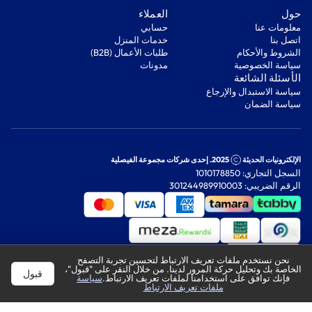
‫حول‬
‫العملاء‬
معلومات عنا
‫حسابي‬
اتصل بنا
‫خدمات المنزل‬
‫الشروط والأحكام‬
‫طلبات الأعمال (B2B)‬
‫سياسة الخصوصية‬
مدونات
‫الأسئلة الشائعة‬
‫سياسة الاستبدال والإرجاع‬
‫سياسة الضمان‬
الإلكترونيات الحديثة
2025. إحدى شركات مجموعة الفيصلية
السجل التجاري: 1010178850
الرقم الضريبي: 301244989910003
نحن نستخدم ملفات تعريف الارتباط لتحسين تجربة التصفح
الخاصة بك وتحليل حركة المرور لدينا. من خلال النقر على "قبول"،
قبول
فإنك توافق على استخدامنا لملفات تعريف الارتباط.
سياسة
ملفات تعريف الارتباط