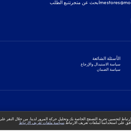
mestores@mod
ابحث عن متجر
‫تتبع الطلب‬
‫الأسئلة الشائعة‬
‫سياسة الاستبدال والإرجاع‬
‫سياسة الضمان‬
تباط لتحسين تجربة التصفح الخاصة بك وتحليل حركة المرور لدينا. من خلال النقر على
فق على استخدامنا لملفات تعريف الارتباط.
سياسة ملفات تعريف الارتباط