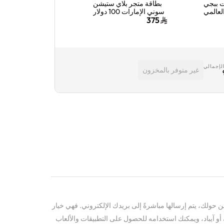
 ببجي
بطاقة متجر بلاي ستيشن
بطاقة هدايا نون الس
لعالمي
سوني الإمارات 100 دولار
1000 ريال سعودي
18000+6300 شدة
أمريكي إرسال الكود
1,000
375
الرقمي
الرقمي بالبريد الإلكتروني
لكتروني
والرسائل أزرق
متعددة
لإجمالي
غير متوفر بالمخزون
حولك، يتم إرسالها مباشرةً إلى بريدك الإلكتروني. فهي خيار
ك أو آيباد، ويمكنك استخدامه للحصول على التطبيقات والألعاب