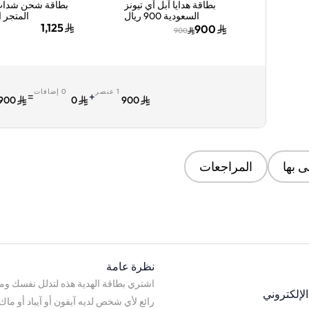
بطاقة هدايا آبل آي تيونز
بطاقة شحن شدات
السعودية 900 ريال
المتجر ا
سعودي إرسال الكود
1,125
900
900
الرقمي بالبريد الإلكتروني
إرسال الكود 
أزرق/وردي
بالبريد الإ
والرسائل ألوان 
1 عنصر
0 إضافات
ا
=
+
900
0
900
 بها
المراجعات
نظرة عامة
اشتري بطاقة الهدية هذه لتدلل نفسك ومن 
الإلكتروني
رائع لأي شخص لديه آيفون أو آيباد أو ما