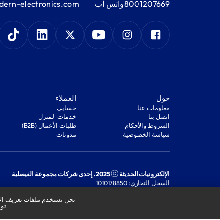
8001207669
واتس اب
ern-electronics.com
‫حول‬
‫العملاء‬
معلومات عنا
‫حسابي‬
اتصل بنا
‫خدمات المنزل‬
‫الشروط والأحكام‬
‫طلبات الأعمال (B2B)‬
‫سياسة الخصوصية‬
مدونات
الإلكترونيات الحديثة
2025. إحدى شركات مجموعة الفيصلية
السجل التجاري: 1010178850
الرقم الضريبي: 301244989910003
نحن نستخدم ملفات تعريف الار
توا