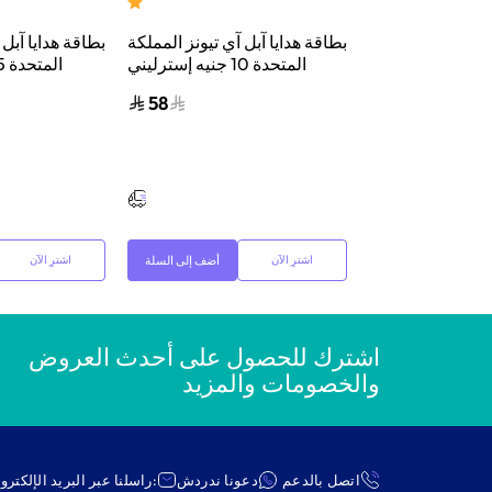
أبل أيفون 17 برو ماكس، 5 جي،
بطاقة هدايا آبل آي تيونز المملكة
بطاقة هدايا آبل 
المتحدة 10 جنيه إسترليني
إرسال الكود الرقمي بالبريد
إرسال الكود
58
5,699
الإلكتروني أصفر/أحمر
احصل عليه بحلول
إذا تم الطلب خلال
أضف إلى السلة
أضف إلى السلة
اشترِ الآن
اشترِ الآن
اشترك للحصول على أحدث العروض
والخصومات والمزيد
اتصل بالدعم
دعونا ندردش
:راسلنا عبر البريد الإلكترو