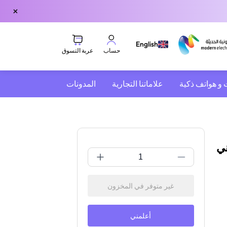
×
English
عربة التسوق
حساب
 و هواتف ذكية
علاماتنا التجارية
المدونات
ني
غير متوفر في المخزون
أعلمني